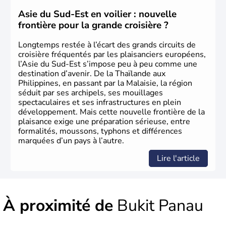
région, passant en quelques années de « pays en voie de
développement » à « pays développé », riche de ses 27
Asie du Sud-Est en voilier : nouvelle
millions d'habitants. La religion dominante est l'Islam.
frontière pour la grande croisière ?
Longtemps restée à l’écart des grands circuits de
croisière fréquentés par les plaisanciers européens,
l’Asie du Sud-Est s’impose peu à peu comme une
destination d’avenir. De la Thaïlande aux
Philippines, en passant par la Malaisie, la région
séduit par ses archipels, ses mouillages
spectaculaires et ses infrastructures en plein
développement. Mais cette nouvelle frontière de la
plaisance exige une préparation sérieuse, entre
formalités, moussons, typhons et différences
marquées d’un pays à l’autre.
Lire l'article
À proximité de
Bukit Panau