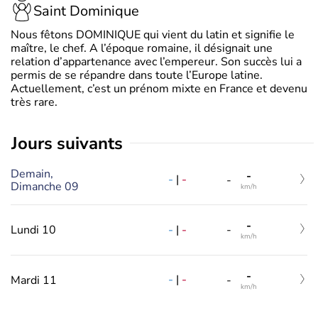
Saint Dominique
Nous fêtons DOMINIQUE qui vient du latin et signifie le
maître, le chef. A l’époque romaine, il désignait une
relation d’appartenance avec l’empereur. Son succès lui a
permis de se répandre dans toute l’Europe latine.
Actuellement, c’est un prénom mixte en France et devenu
très rare.
jours suivants
Demain,
-
-
|
-
-
Dimanche 09
km/h
-
-
|
-
Lundi 10
-
km/h
-
-
|
-
Mardi 11
-
km/h