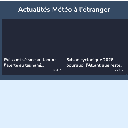
Actualités Météo à l'étranger
Puissant séisme au Japon :
Saison cyclonique 2026 :
l’alerte au tsunami
pourquoi l’Atlantique reste
désormais levée
28/07
très calme à ce stade ?
22/07