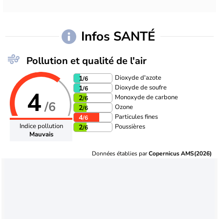
Infos SANTÉ
Pollution et qualité de l'air
Dioxyde d'azote
1
/6
Dioxyde de soufre
1
/6
4
Monoxyde de carbone
2
/6
/6
Ozone
2
/6
Particules fines
4
/6
Indice pollution
Poussières
2
/6
Mauvais
Données établies par
Copernicus AMS(2026)