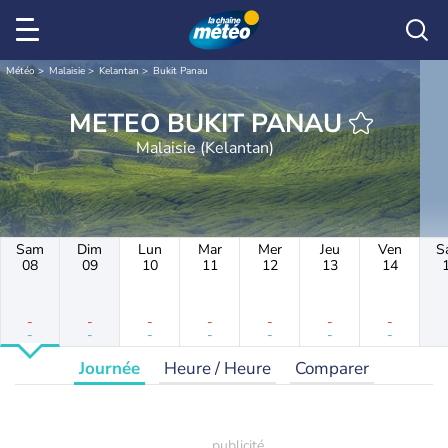
Météo
Malaisie
Kelantan
Bukit Panau
METEO BUKIT PANAU
Malaisie (Kelantan)
Sam
Dim
Lun
Mar
Mer
Jeu
Ven
S
08
09
10
11
12
13
14
-
-
-
-
-
-
-
-
-
-
-
-
-
-
Journée
Heure / Heure
Comparer