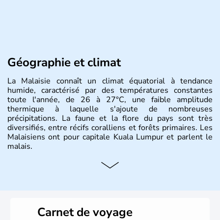
Géographie et climat
La Malaisie connaît un climat équatorial à tendance
humide, caractérisé par des températures constantes
toute l'année, de 26 à 27°C, une faible amplitude
thermique à laquelle s'ajoute de nombreuses
précipitations. La faune et la flore du pays sont très
diversifiés, entre récifs coralliens et forêts primaires. Les
Malaisiens ont pour capitale Kuala Lumpur et parlent le
malais.
Histoire et administration
Situé à 200 km au Nord de l'Equateur, la Malaisie est l'un
des pays les plus importants d'Asiedu Sud-Est. Deux
parties bien distinctes (Occidentale et Orientale)
Carnet de voyage
constituent son territoire. C'est l'un des « tigres » de la