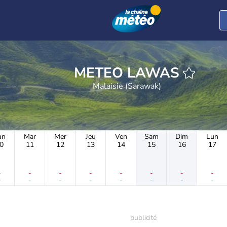
METEO LAWAS
Malaisie (Sarawak)
un
Mar
Mer
Jeu
Ven
Sam
Dim
Lun
0
11
12
13
14
15
16
17
-
-
-
-
-
-
-
-
-
-
-
-
-
-
-
-