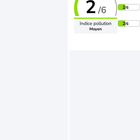
2
/6
2
/6
Indice pollution
2
/6
Moyen