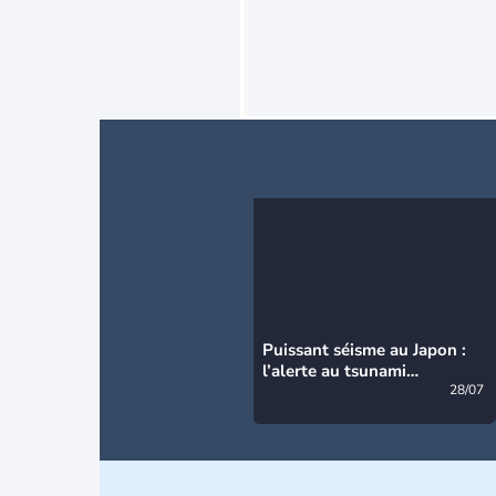
Puissant séisme au Japon :
l’alerte au tsunami
désormais levée
28/07