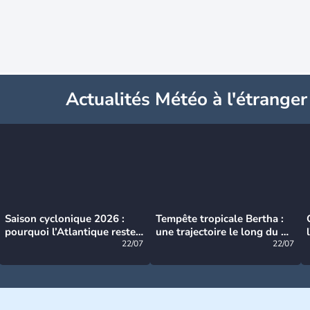
Actualités Météo à l'étranger
Saison cyclonique 2026 :
Tempête tropicale Bertha :
pourquoi l’Atlantique reste
une trajectoire le long du du
très calme à ce stade ?
22/07
littoral américain
22/07