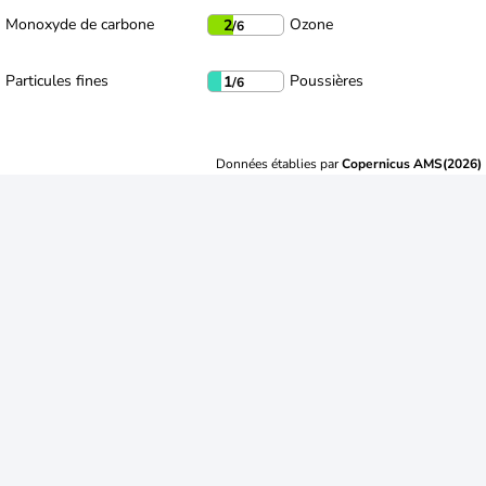
Monoxyde de carbone
Ozone
2
/6
Particules fines
Poussières
1
/6
Données établies par
Copernicus AMS(2026)