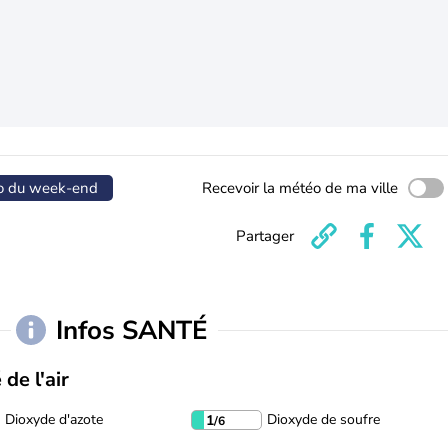
o du week-end
Recevoir la météo de ma ville
Partager
Infos SANTÉ
 de l'air
Dioxyde d'azote
Dioxyde de soufre
1
/6