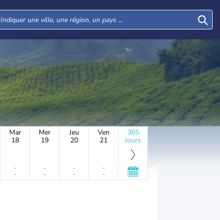
Mar
Mer
Jeu
Ven
365
18
19
20
21
Jours
-
-
-
-
-
-
-
-