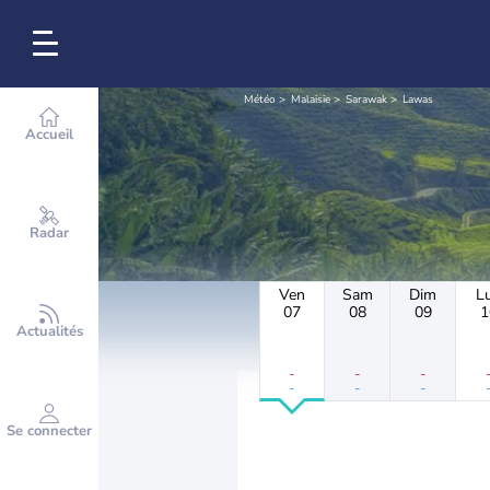
Météo
Malaisie
Sarawak
Lawas
Accueil
Radar
Ven
Sam
Dim
L
07
08
09
1
Actualités
-
-
-
-
-
-
Se connecter