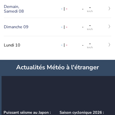
Demain,
-
-
|
-
-
Samedi 08
km/h
-
-
|
-
Dimanche 09
-
km/h
-
-
|
-
Lundi 10
-
km/h
Actualités Météo à l'étranger
Puissant séisme au Japon :
Saison cyclonique 2026 :