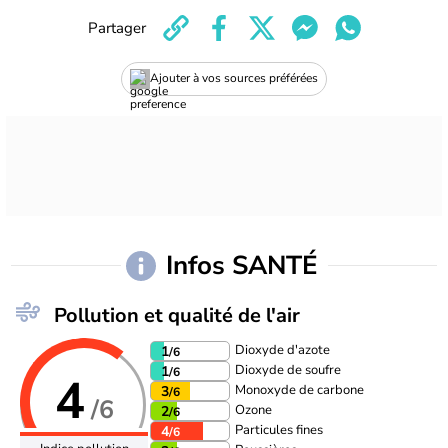
Partager
Ajouter à vos sources préférées
Infos SANTÉ
Pollution et qualité de l'air
Dioxyde d'azote
1
/6
Dioxyde de soufre
1
/6
4
Monoxyde de carbone
3
/6
/6
Ozone
2
/6
Particules fines
4
/6