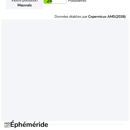
Indice pollution
Poussières
2
/6
Mauvais
Données établies par
Copernicus AMS(2026)
Éphéméride