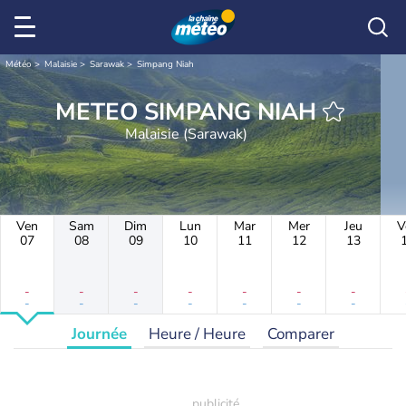
Météo
Malaisie
Sarawak
Simpang Niah
METEO SIMPANG NIAH
Malaisie (Sarawak)
Ven
Sam
Dim
Lun
Mar
Mer
Jeu
V
07
08
09
10
11
12
13
-
-
-
-
-
-
-
-
-
-
-
-
-
-
Journée
Heure / Heure
Comparer