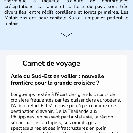
thermique à laquelle s'ajoute de nombreuses
précipitations. La faune et la flore du pays sont très
diversifiés, entre récifs coralliens et forêts primaires. Les
Malaisiens ont pour capitale Kuala Lumpur et parlent le
malais.
Histoire et administration
Situé à 200 km au Nord de l'Equateur, la Malaisie est l'un
des pays les plus importants d'Asiedu Sud-Est. Deux
parties bien distinctes (Occidentale et Orientale)
Carnet de voyage
constituent son territoire. C'est l'un des « tigres » de la
région, passant en quelques années de « pays en voie de
développement » à « pays développé », riche de ses 27
Asie du Sud-Est en voilier : nouvelle
millions d'habitants. La religion dominante est l'Islam.
frontière pour la grande croisière ?
Longtemps restée à l’écart des grands circuits de
croisière fréquentés par les plaisanciers européens,
l’Asie du Sud-Est s’impose peu à peu comme une
destination d’avenir. De la Thaïlande aux
Philippines, en passant par la Malaisie, la région
séduit par ses archipels, ses mouillages
spectaculaires et ses infrastructures en plein