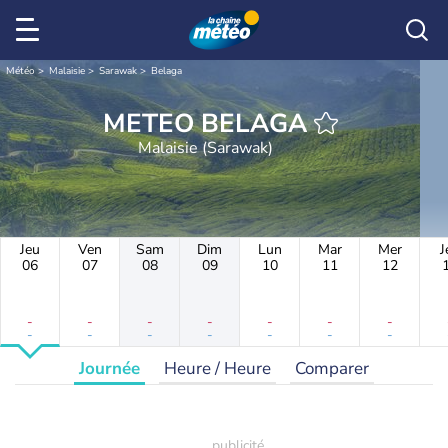
Météo
Malaisie
Sarawak
Belaga
METEO BELAGA
Malaisie (Sarawak)
Jeu
Ven
Sam
Dim
Lun
Mar
Mer
J
06
07
08
09
10
11
12
-
-
-
-
-
-
-
-
-
-
-
-
-
-
Journée
Heure / Heure
Comparer