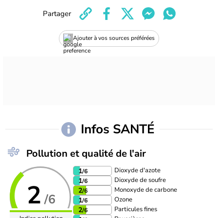
Partager
Ajouter à vos sources préférées
Infos SANTÉ
Pollution et qualité de l'air
Dioxyde d'azote
1
/6
Dioxyde de soufre
1
/6
2
Monoxyde de carbone
2
/6
/6
Ozone
1
/6
Particules fines
2
/6