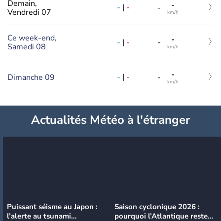
Demain,
-
-
|
-
-
Vendredi 07
km/h
Ce week-end,
-
-
|
-
-
Samedi 08
km/h
-
-
|
-
Dimanche 09
-
km/h
Actualités Météo à l'étranger
Puissant séisme au Japon :
Saison cyclonique 2026 :
l’alerte au tsunami
pourquoi l’Atlantique reste