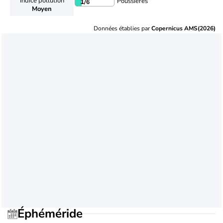
Indice pollution
Poussières
1
/6
Moyen
Données établies par
Copernicus AMS(2026)
Éphéméride