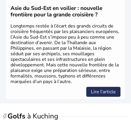
région, passant en quelques années de « pays en voie de
développement » à « pays développé », riche de ses 27
Asie du Sud-Est en voilier : nouvelle
millions d'habitants. La religion dominante est l'Islam.
frontière pour la grande croisière ?
Longtemps restée à l’écart des grands circuits de
croisière fréquentés par les plaisanciers européens,
l’Asie du Sud-Est s’impose peu à peu comme une
destination d’avenir. De la Thaïlande aux
Philippines, en passant par la Malaisie, la région
séduit par ses archipels, ses mouillages
spectaculaires et ses infrastructures en plein
développement. Mais cette nouvelle frontière de la
plaisance exige une préparation sérieuse, entre
formalités, moussons, typhons et différences
marquées d’un pays à l’autre.
Lire l'article
Golfs
à Kuching