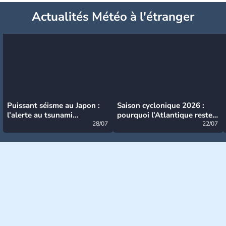
Actualités Météo à l'étranger
Puissant séisme au Japon :
Saison cyclonique 2026 :
l’alerte au tsunami
pourquoi l’Atlantique reste
désormais levée
28/07
très calme à ce stade ?
22/07