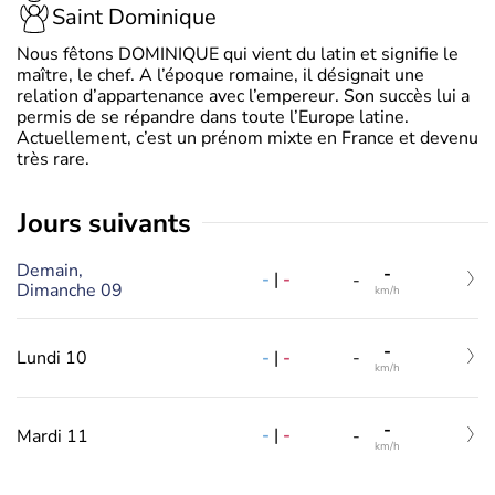
Saint Dominique
Nous fêtons DOMINIQUE qui vient du latin et signifie le
maître, le chef. A l’époque romaine, il désignait une
relation d’appartenance avec l’empereur. Son succès lui a
permis de se répandre dans toute l’Europe latine.
Actuellement, c’est un prénom mixte en France et devenu
très rare.
jours suivants
Demain,
-
-
|
-
-
Dimanche 09
km/h
-
-
|
-
Lundi 10
-
km/h
-
-
|
-
Mardi 11
-
km/h