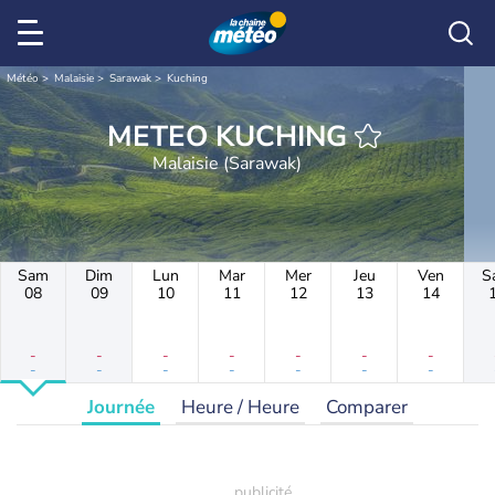
Météo
Malaisie
Sarawak
Kuching
METEO KUCHING
Malaisie (Sarawak)
Sam
Dim
Lun
Mar
Mer
Jeu
Ven
S
08
09
10
11
12
13
14
-
-
-
-
-
-
-
-
-
-
-
-
-
-
Journée
Heure / Heure
Comparer