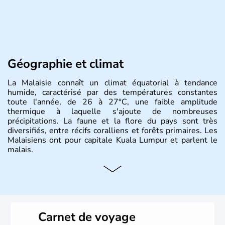
Géographie et climat
La Malaisie connaît un climat équatorial à tendance
humide, caractérisé par des températures constantes
toute l'année, de 26 à 27°C, une faible amplitude
thermique à laquelle s'ajoute de nombreuses
précipitations. La faune et la flore du pays sont très
diversifiés, entre récifs coralliens et forêts primaires. Les
Malaisiens ont pour capitale Kuala Lumpur et parlent le
malais.
Histoire et administration
Situé à 200 km au Nord de l'Equateur, la Malaisie est l'un
des pays les plus importants d'Asiedu Sud-Est. Deux
parties bien distinctes (Occidentale et Orientale)
Carnet de voyage
constituent son territoire. C'est l'un des « tigres » de la