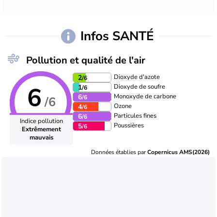
Infos SANTÉ
Pollution et qualité de l'air
Dioxyde d'azote
2
/6
6
Dioxyde de soufre
1
/6
Monoxyde de carbone
6
/6
/6
Ozone
4
/6
Particules fines
6
/6
Indice pollution
Poussières
5
/6
Extrêmement
mauvais
Données établies par
Copernicus AMS(2026)