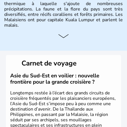
thermique à laquelle s'ajoute de nombreuses
précipitations. La faune et la flore du pays sont très
diversifiés, entre récifs coralliens et forêts primaires. Les
Malaisiens ont pour capitale Kuala Lumpur et parlent le
malais.
Histoire et administration
Situé à 200 km au Nord de l'Equateur, la Malaisie est l'un
des pays les plus importants d'Asiedu Sud-Est. Deux
parties bien distinctes (Occidentale et Orientale)
Carnet de voyage
constituent son territoire. C'est l'un des « tigres » de la
région, passant en quelques années de « pays en voie de
développement » à « pays développé », riche de ses 27
Asie du Sud-Est en voilier : nouvelle
millions d'habitants. La religion dominante est l'Islam.
frontière pour la grande croisière ?
Longtemps restée à l’écart des grands circuits de
croisière fréquentés par les plaisanciers européens,
l’Asie du Sud-Est s’impose peu à peu comme une
destination d’avenir. De la Thaïlande aux
Philippines, en passant par la Malaisie, la région
séduit par ses archipels, ses mouillages
spectaculaires et ses infrastructures en plein