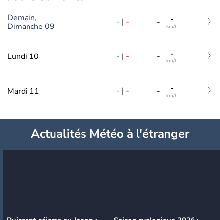
Demain,
-
-
|
-
-
Dimanche 09
km/h
-
-
|
-
Lundi 10
-
km/h
-
-
|
-
Mardi 11
-
km/h
Actualités Météo à l'étranger
Puissant séisme au Japon :
Saison cyclonique 2026 :