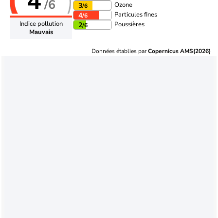
4
/6
Ozone
3
/6
Particules fines
4
/6
Indice pollution
Poussières
2
/6
Mauvais
Données établies par
Copernicus AMS(2026)