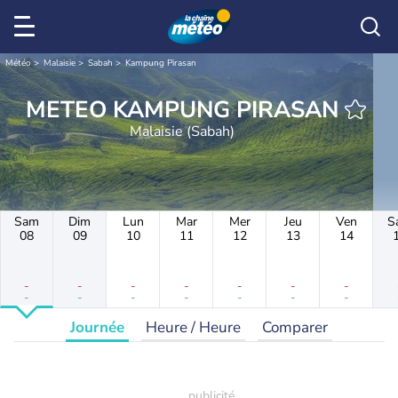
Météo
Malaisie
Sabah
Kampung Pirasan
METEO KAMPUNG PIRASAN
Malaisie (Sabah)
Sam
Dim
Lun
Mar
Mer
Jeu
Ven
S
08
09
10
11
12
13
14
-
-
-
-
-
-
-
-
-
-
-
-
-
-
Journée
Heure / Heure
Comparer