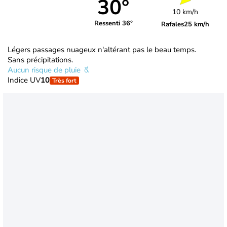
30°
10 km/h
Ressenti 36°
Rafales
25 km/h
Légers passages nuageux n'altérant pas le beau temps.
Sans précipitations.
Aucun risque de pluie
Indice UV
10
Très fort