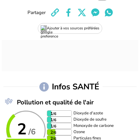
Partager
Ajouter à vos sources préférées
Infos SANTÉ
Pollution et qualité de l'air
Dioxyde d'azote
1
/6
Dioxyde de soufre
1
/6
2
Monoxyde de carbone
1
/6
/6
Ozone
2
/6
Particules fines
2
/6