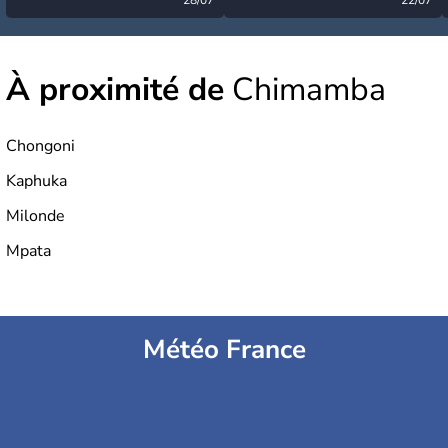
désormais levée
très calme à ce stade ?
À proximité de
Chimamba
Chongoni
Kaphuka
Milonde
Mpata
Météo France