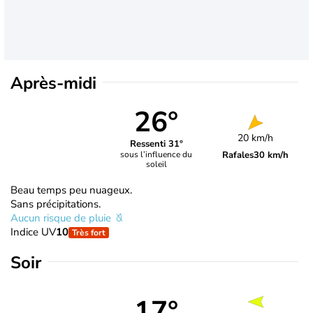
Après-midi
26°
20 km/h
Ressenti 31°
Rafales
30 km/h
sous l’influence du
soleil
Beau temps peu nuageux.
Sans précipitations.
Aucun risque de pluie
Indice UV
10
Très fort
Soir
17°