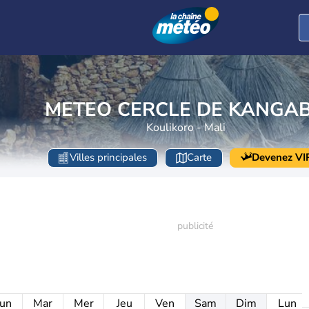
METEO CERCLE DE KANGA
Koulikoro - Mali
Villes principales
Carte
Devenez VI
un
Mar
Mer
Jeu
Ven
Sam
Dim
Lun