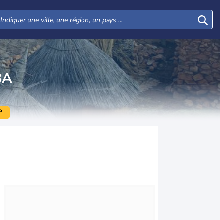
BA
P
Mar
Mer
Jeu
Ven