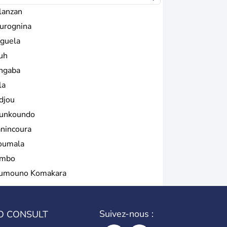
lanzan
urognina
guela
uh
ngaba
la
djou
unkoundo
nincoura
oumala
mbo
umouno Komakara
Suivez-nous :
O CONSULT