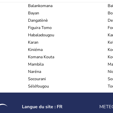
Balankomana
Ba
Bayan
Bo
Dangatènè
De
Figuira Tomo
Fo
Habaladougou
Ka
Karan
Ke
Kiniéma
Ko
Komana Kouta
Ko
Mambila
Ma
Naréna
Ni
Socourani
So
Séléfougou
To
Langue du site : FR
METE