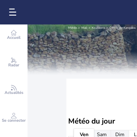
Météo
Mali
Koulikoro
Cercle de Kangaba
Accueil
Radar
Actualités
Météo
du jour
Se connecter
Ven
Sam
Dim
L