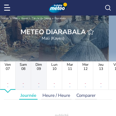
Météo
Mali
Kayes
Cercle de Diéma
Diarabala
METEO DIARABALA
Mali (Kayes)
Ven
Sam
Dim
Lun
Mar
Mer
Jeu
V
07
08
09
10
11
12
13
-
-
-
-
-
-
-
-
-
-
-
-
-
-
Journée
Heure / Heure
Comparer