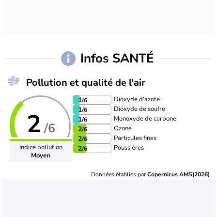
Infos SANTÉ
Pollution et qualité de l'air
Dioxyde d'azote
1
/6
Dioxyde de soufre
1
/6
2
Monoxyde de carbone
1
/6
/6
Ozone
2
/6
Particules fines
2
/6
Indice pollution
Poussières
2
/6
Moyen
Données établies par
Copernicus AMS(2026)