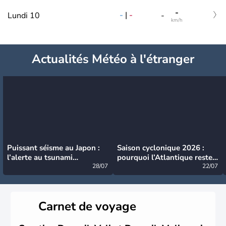
-
-
|
-
Lundi 10
-
km/h
Actualités Météo à l'étranger
Puissant séisme au Japon :
Saison cyclonique 2026 :
l’alerte au tsunami
pourquoi l’Atlantique reste
désormais levée
28/07
très calme à ce stade ?
22/07
Carnet de voyage