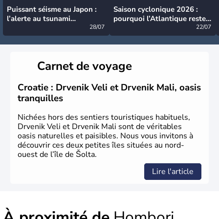
Puissant séisme au Japon :
Saison cyclonique 2026 :
l’alerte au tsunami
pourquoi l’Atlantique reste
désormais levée
28/07
très calme à ce stade ?
22/07
Carnet de voyage
Croatie : Drvenik Veli et Drvenik Mali, oasis
tranquilles
Nichées hors des sentiers touristiques habituels,
Drvenik Veli et Drvenik Mali sont de véritables
oasis naturelles et paisibles. Nous vous invitons à
découvrir ces deux petites îles situées au nord-
ouest de l’île de Šolta.
Lire l'article
À proximité de
Hombori