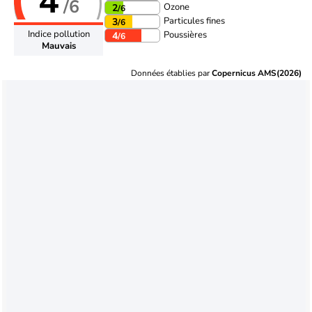
4
/6
Ozone
2
/6
Particules fines
3
/6
Indice pollution
Poussières
4
/6
Mauvais
Données établies par
Copernicus AMS(2026)