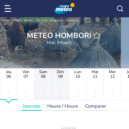
Météo
Mali
Mopti
Cercle de Douentza
Hombori
METEO HOMBORI
Mali (Mopti)
Jeu
Ven
Sam
Dim
Lun
Mar
Mer
J
06
07
08
09
10
11
12
-
-
-
-
-
-
-
-
-
-
-
-
-
-
Journée
Heure / Heure
Comparer