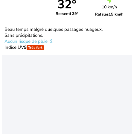
32°
10 km/h
Ressenti 39°
Rafales
15 km/h
Beau temps malgré quelques passages nuageux.
Sans précipitations.
Aucun risque de pluie
Indice UV
9
Très fort