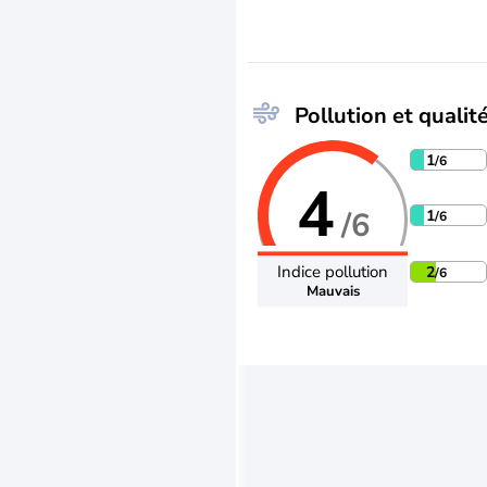
Pollution et qualité
1
/6
4
/6
1
/6
Indice pollution
2
/6
Mauvais