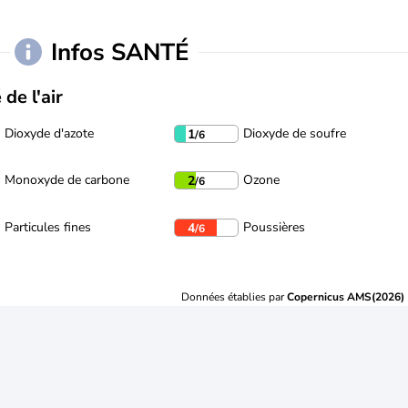
Infos SANTÉ
 de l'air
Dioxyde d'azote
Dioxyde de soufre
1
/6
Monoxyde de carbone
Ozone
2
/6
Particules fines
Poussières
4
/6
Données établies par
Copernicus AMS(2026)