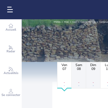
Météo
Mali
Gao
Cercle de Gao
Gargou
Accueil
Radar
Ven
Sam
Dim
L
07
08
09
1
Actualités
-
-
-
-
-
-
Se connecter