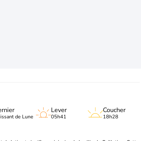
rnier
Lever
Coucher
oissant de Lune
05h41
18h28