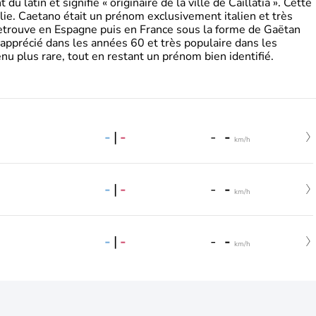
 latin et signifie « originaire de la ville de Caillatia ». Cette
lie. Caetano était un prénom exclusivement italien et très
retrouve en Espagne puis en France sous la forme de Gaëtan
 apprécié dans les années 60 et très populaire dans les
nu plus rare, tout en restant un prénom bien identifié.
-
|
-
-
-
km/h
-
|
-
-
-
km/h
-
|
-
-
-
km/h