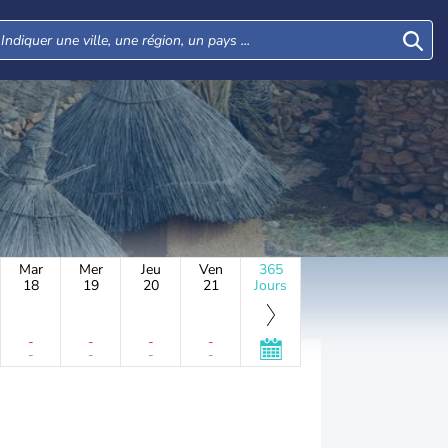
Mar
Mer
Jeu
Ven
365
18
19
20
21
Jours
-
-
-
-
-
-
-
-