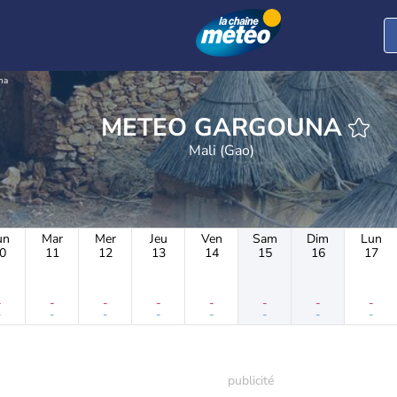
na
METEO GARGOUNA
Mali (Gao)
un
Mar
Mer
Jeu
Ven
Sam
Dim
Lun
0
11
12
13
14
15
16
17
-
-
-
-
-
-
-
-
-
-
-
-
-
-
-
-