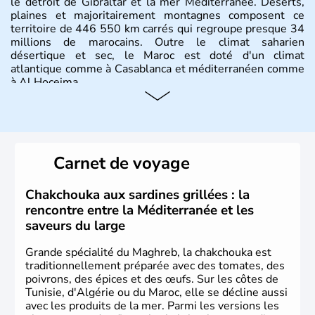
le détroit de Gibraltar et la mer Méditerranée. Déserts,
plaines et majoritairement montagnes composent ce
territoire de 446 550 km carrés qui regroupe presque 34
millions de marocains. Outre le climat saharien
désertique et sec, le Maroc est doté d'un climat
atlantique comme à Casablanca et méditerranéen comme
à Al Hoceima.
Histoire et administration
Le Maroc a longuement été occupé par les capsiens,
ancêtres des Berbères modernes puis par les
Carnet de voyage
commerçants phéniciens à partir du XIe siècle avant J.C.
Les arabes arrivent au Maroc en 649 et convertissent les
Berbères à l'Islam. Cette monarchie constitutionnelle est
Chakchouka aux sardines grillées : la
aujourd'hui le seul pays africain à ne pas faire parti de
rencontre entre la Méditerranée et les
l'Union Africaine, mais tente depuis 1987 d'accéder à
saveurs du large
l'Union Européenne.
Grande spécialité du Maghreb, la chakchouka est
traditionnellement préparée avec des tomates, des
poivrons, des épices et des œufs. Sur les côtes de
Tunisie, d'Algérie ou du Maroc, elle se décline aussi
avec les produits de la mer. Parmi les versions les