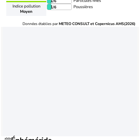
Particules fines
1
/6
Indice pollution
Poussières
1
/6
Moyen
Données établies par
METEO CONSULT et Copernicus AMS(2026)