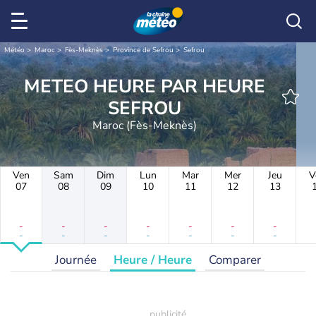
Météo
Maroc
Fès-Meknès
Province de Sefrou
Sefrou
METEO HEURE PAR HEURE
SEFROU
Maroc (Fès-Meknès)
Ven
Sam
Dim
Lun
Mar
Mer
Jeu
V
07
08
09
10
11
12
13
-
-
-
-
-
-
-
-
-
-
-
-
-
-
Journée
Heure / Heure
Comparer