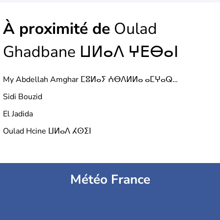
À proximité de
Oulad
Ghadbane ⵡⵍⴰⴷ ⵖⴹⴱⴰⵏ
My Abdellah Amghar ⵎⵓⵍⴰⵢ ⵄⴱⴷⵍⵍⴰ ⴰⵎⵖⴰⵕ مولاي عبد الله أمغار
Sidi Bouzid
El Jadida
Oulad Hcine ⵡⵍⴰⴷ ⵃⵙⵉⵏ
Météo France