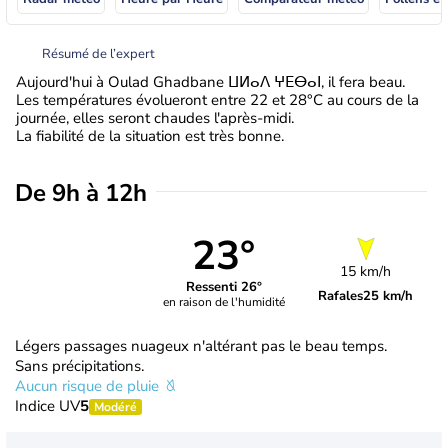
Résumé de l’expert
Aujourd'hui à Oulad Ghadbane ⵡⵍⴰⴷ ⵖⴹⴱⴰⵏ, il fera beau.
Les températures évolueront entre 22 et 28°C au cours de la
journée, elles seront chaudes l'après-midi.
La fiabilité de la situation est très bonne.
De 9h à 12h
23°
15 km/h
Ressenti 26°
Rafales
25 km/h
en raison de l'humidité
Légers passages nuageux n'altérant pas le beau temps.
Sans précipitations.
Aucun risque de pluie
Indice UV
5
Modéré