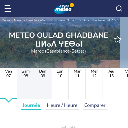
Météo
Maroc
Casablanca-Settat
Province d'El Jadida
Oulad Ghadbane ⵡⵍⴰⴷ ⵖⴹⴱⴰⵏ
METEO OULAD GHADBANE
ⵡⵍⴰⴷ ⵖⴹⴱⴰⵏ
Maroc (Casablanca-Settat)
Ven
Sam
Dim
Lun
Mar
Mer
Jeu
V
07
08
09
10
11
12
13
-
-
-
-
-
-
-
-
-
-
-
-
-
-
Journée
Heure / Heure
Comparer