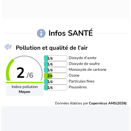
Infos SANTÉ
Pollution et qualité de l'air
Dioxyde d'azote
1
/6
Dioxyde de soufre
1
/6
2
Monoxyde de carbone
1
/6
/6
Ozone
2
/6
Particules fines
1
/6
Indice pollution
Poussières
1
/6
Moyen
Données établies par
Copernicus AMS(2026)