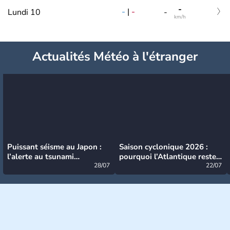
-
-
|
-
Lundi 10
-
km/h
Actualités Météo à l'étranger
Puissant séisme au Japon :
Saison cyclonique 2026 :
l’alerte au tsunami
pourquoi l’Atlantique reste
désormais levée
28/07
très calme à ce stade ?
22/07