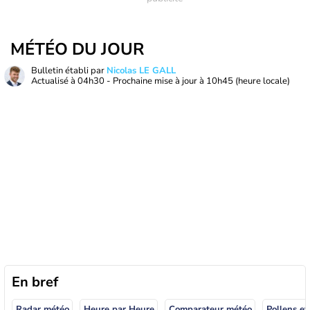
MÉTÉO DU JOUR
Bulletin établi par
Nicolas LE GALL
Actualisé à
04h30
- Prochaine mise à jour à
10h45
(heure locale)
En bref
Radar météo
Heure par Heure
Comparateur météo
Pollens et