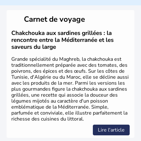
Le Maroc a longuement été occupé par les capsiens,
ancêtres des Berbères modernes puis par les
Carnet de voyage
commerçants phéniciens à partir du XIe siècle avant J.C.
Les arabes arrivent au Maroc en 649 et convertissent les
Berbères à l'Islam. Cette monarchie constitutionnelle est
Chakchouka aux sardines grillées : la
aujourd'hui le seul pays africain à ne pas faire parti de
rencontre entre la Méditerranée et les
l'Union Africaine, mais tente depuis 1987 d'accéder à
saveurs du large
l'Union Européenne.
Grande spécialité du Maghreb, la chakchouka est
traditionnellement préparée avec des tomates, des
poivrons, des épices et des œufs. Sur les côtes de
Tunisie, d'Algérie ou du Maroc, elle se décline aussi
avec les produits de la mer. Parmi les versions les
plus gourmandes figure la chakchouka aux sardines
grillées, une recette qui associe la douceur des
légumes mijotés au caractère d'un poisson
emblématique de la Méditerranée. Simple,
parfumée et conviviale, elle illustre parfaitement la
richesse des cuisines du littoral.
Lire l'article