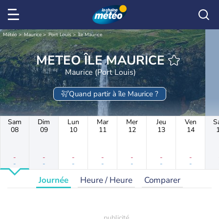
Météo
Maurice
Port Louis
île Maurice
METEO ÎLE MAURICE
Maurice (Port Louis)
Quand partir à île Maurice ?
Sam
Dim
Lun
Mar
Mer
Jeu
Ven
S
08
09
10
11
12
13
14
-
-
-
-
-
-
-
-
-
-
-
-
-
-
Journée
Heure / Heure
Comparer