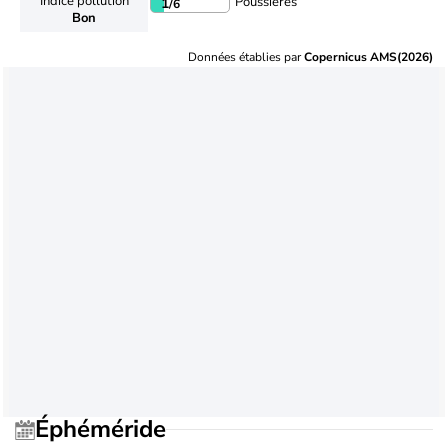
Indice pollution
Poussières
1
/6
Bon
Données établies par
Copernicus AMS(2026)
Éphéméride