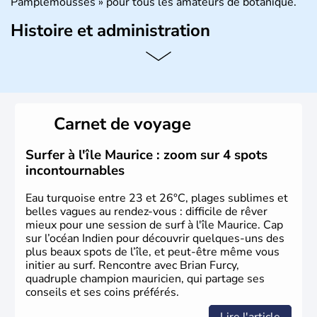
Pamplemousses » pour tous les amateurs de botanique.
Histoire et administration
Le rhum et la bière font partie des traditions de l’
ïle
Maurice
. Les
Mauriciens,
au nombre d’1,3 million
d’habitants, et dansent volontiers au son du sega. L’un
des symboles de l’île, c’est le
dodo
, ce fameux oiseau
aujourd’hui disparu, également appelé dronte de
Carnet de voyage
Maurice… qui aurait inspiré
Lewis Caroll
pour « Alice au
Pays des Merveilles ».
Surfer à l'île Maurice : zoom sur 4 spots
incontournables
Eau turquoise entre 23 et 26°C, plages sublimes et
belles vagues au rendez-vous : difficile de rêver
mieux pour une session de surf à l'île Maurice. Cap
sur l’océan Indien pour découvrir quelques-uns des
plus beaux spots de l’île, et peut-être même vous
initier au surf. Rencontre avec Brian Furcy,
quadruple champion mauricien, qui partage ses
conseils et ses coins préférés.