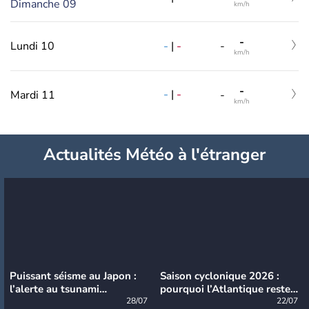
Dimanche 09
km/h
-
-
|
-
Lundi 10
-
km/h
-
-
|
-
Mardi 11
-
km/h
Actualités Météo à l'étranger
Puissant séisme au Japon :
Saison cyclonique 2026 :
l’alerte au tsunami
pourquoi l’Atlantique reste
désormais levée
28/07
très calme à ce stade ?
22/07