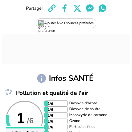
Partager
Ajouter à vos sources préférées
Infos SANTÉ
Pollution et qualité de l'air
Dioxyde d'azote
1
/6
Dioxyde de soufre
1
/6
1
Monoxyde de carbone
1
/6
/6
Ozone
1
/6
Particules fines
1
/6