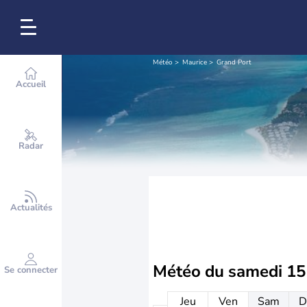
Météo
Maurice
Grand Port
Accueil
Radar
Actualités
Météo du
samedi 15
Se connecter
Jeu
Ven
Sam
D