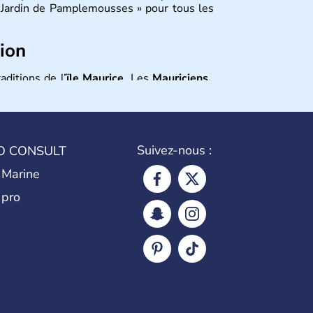
 « Jardin de Pamplemousses » pour tous les
tion
aditions de l’
ïle Maurice
. Les
Mauriciens,
et dansent volontiers au son du sega. L’un
o
, ce fameux oiseau aujourd’hui disparu,
e… qui aurait inspiré
Lewis Caroll
pour
Suivez-nous :
O CONSULT
 Marine
 pro