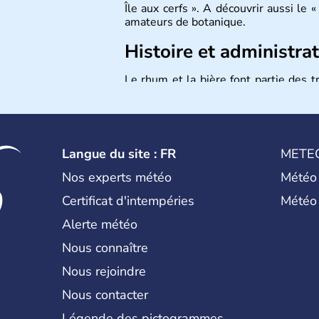
Île aux cerfs ». A découvrir aussi le
amateurs de botanique.
Histoire et administra
Le rhum et la bière font partie des tr
au nombre d’1,3 million d’habitants, 
des symboles de l’île, c’est le
dod
également appelé dronte de Mauric
« Alice au Pays des Merveilles ».
Langue du site : FR
METE
Nos experts météo
Météo
Certificat d'intempéries
Météo
Alerte météo
Nous connaître
Nous rejoindre
Nous contacter
Légende des pictogrammes