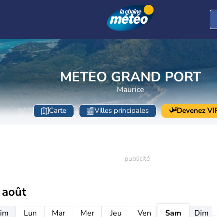
METEO GRAND PORT
Maurice
Carte
Villes principales
Devenez VI
 août
im
Lun
Mar
Mer
Jeu
Ven
Sam
Dim