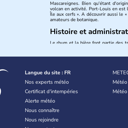
Mascareignes. Bien qu'étant d'origin
volcan en activité. Port-Louis en est 
Île aux cerfs ». A découvrir aussi le
amateurs de botanique.
Histoire et administra
Le rhum et la bière font partie des tr
au nombre d’1,3 million d’habitants, 
des symboles de l’île, c’est le
dod
également appelé dronte de Mauric
« Alice au Pays des Merveilles ».
Langue du site : FR
METE
Nos experts météo
Météo
Certificat d'intempéries
Météo
Alerte météo
Nous connaître
Nous rejoindre