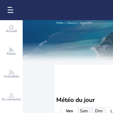
Météo
Maurice
Grand Port
Accueil
Radar
Actualités
Météo
du jour
Se connecter
Ven
Sam
Dim
L