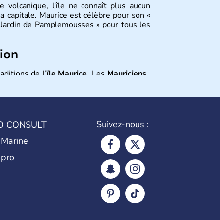
e volcanique, l'île ne connaît plus aucun
la capitale. Maurice est célèbre pour son «
 « Jardin de Pamplemousses » pour tous les
tion
aditions de l’
ïle Maurice
. Les
Mauriciens,
et dansent volontiers au son du sega. L’un
o
, ce fameux oiseau aujourd’hui disparu,
e… qui aurait inspiré
Lewis Caroll
pour
Suivez-nous :
O CONSULT
 Marine
 pro