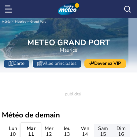
Météo
Maurice
Grand Port
METEO GRAND PORT
Maurice
Carte
Villes principales
Devenez VIP
Météo de
demain
Lun
Mar
Mer
Jeu
Ven
Sam
Dim
10
11
12
13
14
15
16