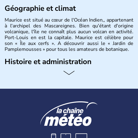
Géographie et climat
Maurice est situé au cœur de l'Océan Indien,, appartenant
à l'archipel des Mascareignes. Bien qu'étant d'origine
volcanique, l'île ne connaît plus aucun volcan en activité.
Port-Louis en est la capitale. Maurice est célèbre pour
son « Île aux cerfs ». A découvrir aussi le « Jardin de
Pamplemousses » pour tous les amateurs de botanique.
Histoire et administration
Le rhum et la bière font partie des traditions de l’
ïle
Maurice
. Les
Mauriciens,
au nombre d’1,3 million
d’habitants, et dansent volontiers au son du sega. L’un
des symboles de l’île, c’est le
dodo
, ce fameux oiseau
aujourd’hui disparu, également appelé dronte de
Maurice… qui aurait inspiré
Lewis Caroll
pour « Alice au
Pays des Merveilles ».