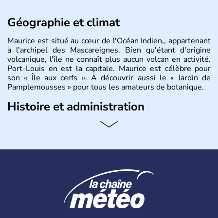
Géographie et climat
Maurice est situé au cœur de l'Océan Indien,, appartenant
à l'archipel des Mascareignes. Bien qu'étant d'origine
volcanique, l'île ne connaît plus aucun volcan en activité.
Port-Louis en est la capitale. Maurice est célèbre pour
son « Île aux cerfs ». A découvrir aussi le « Jardin de
Pamplemousses » pour tous les amateurs de botanique.
Histoire et administration
Le rhum et la bière font partie des traditions de l’
ïle
Maurice
. Les
Mauriciens,
au nombre d’1,3 million
d’habitants, et dansent volontiers au son du sega. L’un
des symboles de l’île, c’est le
dodo
, ce fameux oiseau
aujourd’hui disparu, également appelé dronte de
Maurice… qui aurait inspiré
Lewis Caroll
pour « Alice au
Pays des Merveilles ».