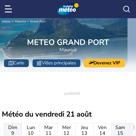
Météo
Maurice
Grand Port
METEO GRAND PORT
Maurice
Carte
Villes principales
Devenez VIP
Météo du
vendredi 21 août
Dim
Lun
Mar
Mer
Jeu
Ven
Sam
9
10
11
12
13
14
15