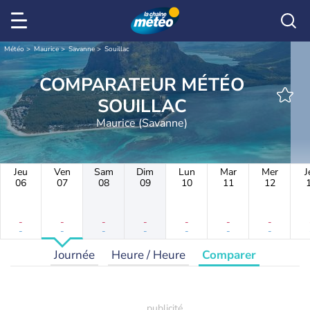
Météo
Maurice
Savanne
Souillac
COMPARATEUR MÉTÉO
SOUILLAC
Maurice (Savanne)
Jeu
Ven
Sam
Dim
Lun
Mar
Mer
J
06
07
08
09
10
11
12
-
-
-
-
-
-
-
-
-
-
-
-
-
-
Journée
Heure / Heure
Comparer