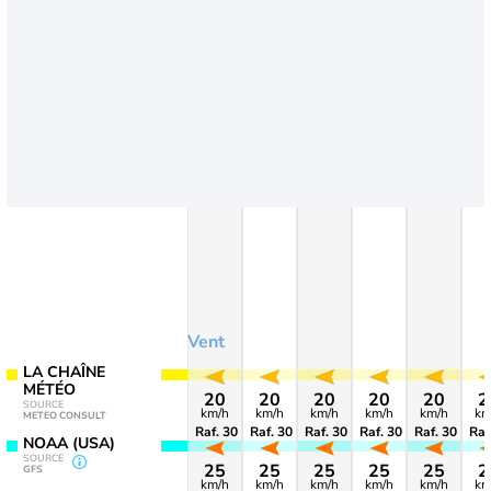
Vent
LA CHAÎNE
MÉTÉO
20
20
20
20
20
2
SOURCE
km/h
km/h
km/h
km/h
km/h
km
METEO CONSULT
Raf. 30
Raf. 30
Raf. 30
Raf. 30
Raf. 30
Raf
NOAA (USA)
SOURCE
25
25
25
25
25
2
GFS
km/h
km/h
km/h
km/h
km/h
km