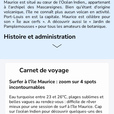
Maurice est situé au cœur de l'Océan Indien,, appartenant
à l'archipel des Mascareignes. Bien qu'étant d'origine
volcanique, l'île ne connaît plus aucun volcan en activité.
Port-Louis en est la capitale. Maurice est célèbre pour
son « Île aux cerfs ». A découvrir aussi le « Jardin de
Pamplemousses » pour tous les amateurs de botanique.
Histoire et administration
Le rhum et la bière font partie des traditions de l’
ïle
Maurice
. Les
Mauriciens,
au nombre d’1,3 million
d’habitants, et dansent volontiers au son du sega. L’un
des symboles de l’île, c’est le
dodo
, ce fameux oiseau
aujourd’hui disparu, également appelé dronte de
Carnet de voyage
Maurice… qui aurait inspiré
Lewis Caroll
pour « Alice au
Pays des Merveilles ».
Surfer à l'île Maurice : zoom sur 4 spots
incontournables
Eau turquoise entre 23 et 26°C, plages sublimes et
belles vagues au rendez-vous : difficile de rêver
mieux pour une session de surf à l'île Maurice. Cap
sur l’océan Indien pour découvrir quelques-uns des