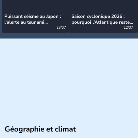
Puissant séisme au Japon :
Saison cyclonique 2026 :
l’alerte au tsunami
pourquoi l’Atlantique reste
désormais levée
28/07
très calme à ce stade ?
22/07
Géographie et climat