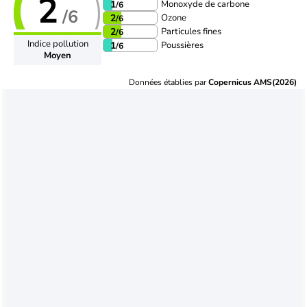
2
Monoxyde de carbone
1
/6
/6
Ozone
2
/6
Particules fines
2
/6
Indice pollution
Poussières
1
/6
Moyen
Données établies par
Copernicus AMS(2026)