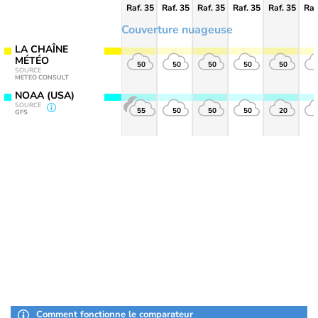
Raf. 35
Raf. 35
Raf. 35
Raf. 35
Raf. 35
Raf
Couverture nuageuse
LA CHAÎNE
MÉTÉO
50
50
50
50
50
SOURCE
METEO CONSULT
NOAA (USA)
SOURCE
55
50
50
50
20
GFS
Comment fonctionne le comparateur