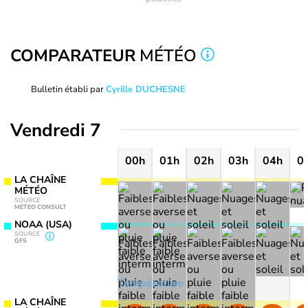
COMPARATEUR
MÉTÉO
Bulletin établi par
Cyrille DUCHESNE
Vendredi 7
00h
01h
02h
03h
04h
0
LA CHAÎNE
MÉTÉO
SOURCE
METEO CONSULT
NOAA (USA)
SOURCE
GFS
Température
LA CHAÎNE