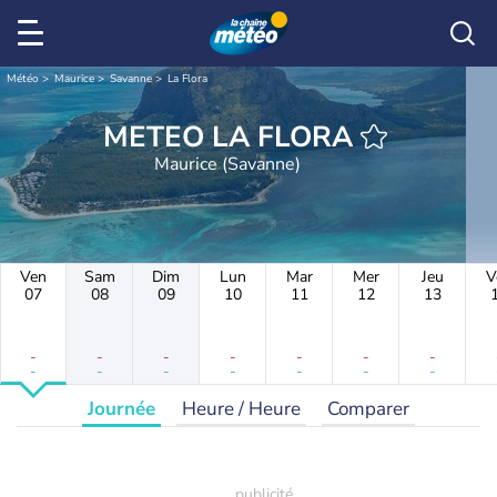
Météo
Maurice
Savanne
La Flora
METEO LA FLORA
Maurice (Savanne)
Ven
Sam
Dim
Lun
Mar
Mer
Jeu
V
07
08
09
10
11
12
13
-
-
-
-
-
-
-
-
-
-
-
-
-
-
Journée
Heure / Heure
Comparer