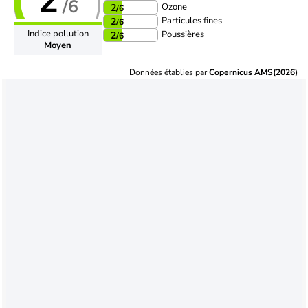
2
/6
Ozone
2
/6
Particules fines
2
/6
Indice pollution
Poussières
2
/6
Moyen
Données établies par
Copernicus AMS(2026)