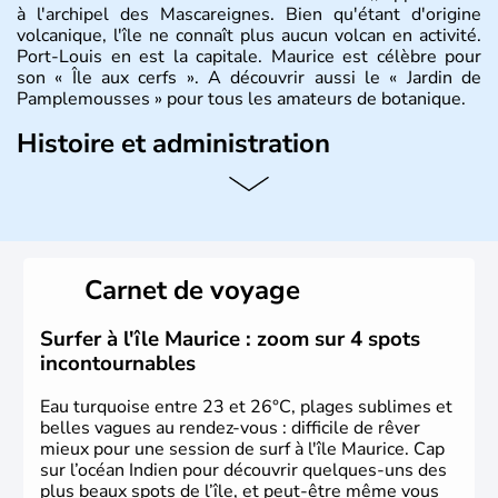
à l'archipel des Mascareignes. Bien qu'étant d'origine
volcanique, l'île ne connaît plus aucun volcan en activité.
Port-Louis en est la capitale. Maurice est célèbre pour
son « Île aux cerfs ». A découvrir aussi le « Jardin de
Pamplemousses » pour tous les amateurs de botanique.
Histoire et administration
Le rhum et la bière font partie des traditions de l’
ïle
Maurice
. Les
Mauriciens,
au nombre d’1,3 million
d’habitants, et dansent volontiers au son du sega. L’un
des symboles de l’île, c’est le
dodo
, ce fameux oiseau
aujourd’hui disparu, également appelé dronte de
Carnet de voyage
Maurice… qui aurait inspiré
Lewis Caroll
pour « Alice au
Pays des Merveilles ».
Surfer à l'île Maurice : zoom sur 4 spots
incontournables
Eau turquoise entre 23 et 26°C, plages sublimes et
belles vagues au rendez-vous : difficile de rêver
mieux pour une session de surf à l'île Maurice. Cap
sur l’océan Indien pour découvrir quelques-uns des
plus beaux spots de l’île, et peut-être même vous