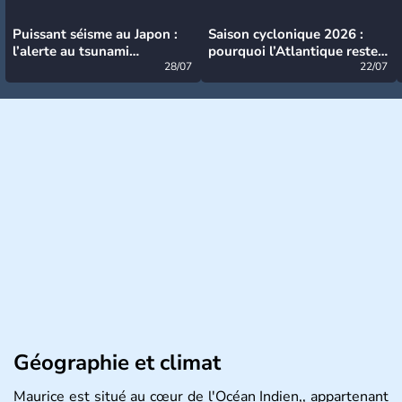
Puissant séisme au Japon :
Saison cyclonique 2026 :
l’alerte au tsunami
pourquoi l’Atlantique reste
désormais levée
28/07
très calme à ce stade ?
22/07
Géographie et climat
Maurice est situé au cœur de l'Océan Indien,, appartenant