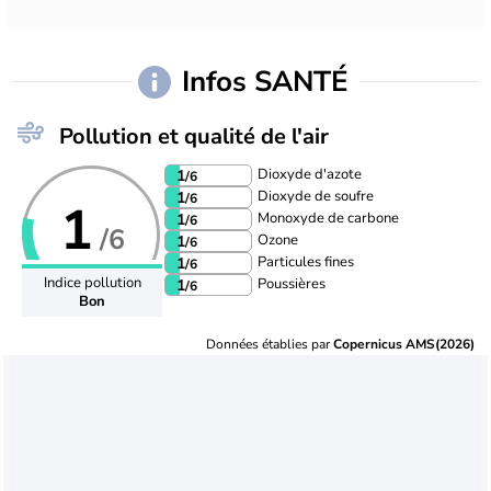
Infos SANTÉ
Pollution et qualité de l'air
Dioxyde d'azote
1
/6
Dioxyde de soufre
1
/6
1
Monoxyde de carbone
1
/6
/6
Ozone
1
/6
Particules fines
1
/6
Indice pollution
Poussières
1
/6
Bon
Données établies par
Copernicus AMS(2026)