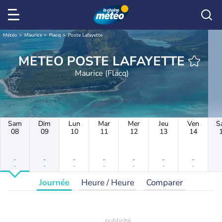
Météo
Maurice
Flacq
Poste Lafayette
METEO POSTE LAFAYETTE
Maurice (Flacq)
Sam
Dim
Lun
Mar
Mer
Jeu
Ven
S
08
09
10
11
12
13
14
-
-
-
-
-
-
-
-
-
-
-
-
-
-
Journée
Heure / Heure
Comparer