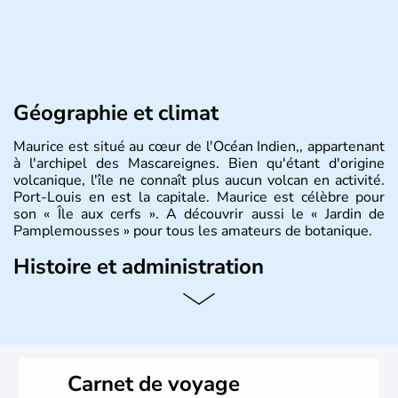
Géographie et climat
Maurice est situé au cœur de l'Océan Indien,, appartenant
à l'archipel des Mascareignes. Bien qu'étant d'origine
volcanique, l'île ne connaît plus aucun volcan en activité.
Port-Louis en est la capitale. Maurice est célèbre pour
son « Île aux cerfs ». A découvrir aussi le « Jardin de
Pamplemousses » pour tous les amateurs de botanique.
Histoire et administration
Le rhum et la bière font partie des traditions de l’
ïle
Maurice
. Les
Mauriciens,
au nombre d’1,3 million
d’habitants, et dansent volontiers au son du sega. L’un
des symboles de l’île, c’est le
dodo
, ce fameux oiseau
aujourd’hui disparu, également appelé dronte de
Carnet de voyage
Maurice… qui aurait inspiré
Lewis Caroll
pour « Alice au