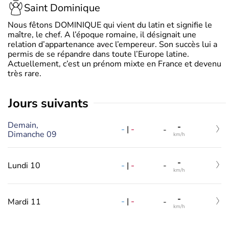
Saint Dominique
Nous fêtons DOMINIQUE qui vient du latin et signifie le
maître, le chef. A l’époque romaine, il désignait une
relation d’appartenance avec l’empereur. Son succès lui a
permis de se répandre dans toute l’Europe latine.
Actuellement, c’est un prénom mixte en France et devenu
très rare.
jours suivants
Demain,
-
-
|
-
-
Dimanche 09
km/h
-
-
|
-
Lundi 10
-
km/h
-
-
|
-
Mardi 11
-
km/h