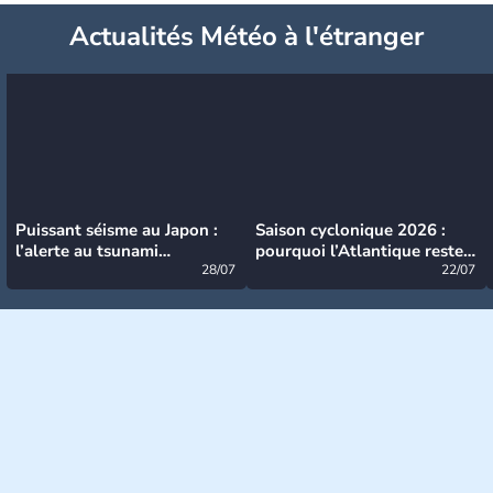
Actualités Météo à l'étranger
Puissant séisme au Japon :
Saison cyclonique 2026 :
l’alerte au tsunami
pourquoi l’Atlantique reste
désormais levée
28/07
très calme à ce stade ?
22/07