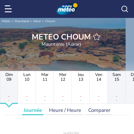
Météo
Mauritanie
Adrar
Choum
METEO CHOUM
Mauritanie (Adrar)
Dim
Lun
Mar
Mer
Jeu
Ven
Sam
D
09
10
11
12
13
14
15
-
-
-
-
-
-
-
-
-
-
-
-
-
-
Journée
Heure / Heure
Comparer