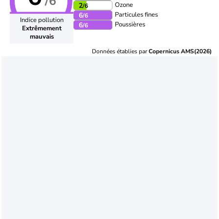
/6
Ozone
2
/6
Particules fines
6
/6
Indice pollution
Poussières
6
/6
Extrêmement
mauvais
Données établies par
Copernicus AMS(2026)