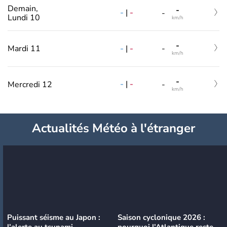
Demain,
-
-
|
-
-
Lundi 10
km/h
-
-
|
-
Mardi 11
-
km/h
-
-
|
-
Mercredi 12
-
km/h
Actualités Météo à l'étranger
Puissant séisme au Japon :
Saison cyclonique 2026 :
l’alerte au tsunami
pourquoi l’Atlantique reste