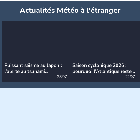
Actualités Météo à l'étranger
Puissant séisme au Japon :
Saison cyclonique 2026 :
l’alerte au tsunami
pourquoi l’Atlantique reste
désormais levée
28/07
très calme à ce stade ?
22/07