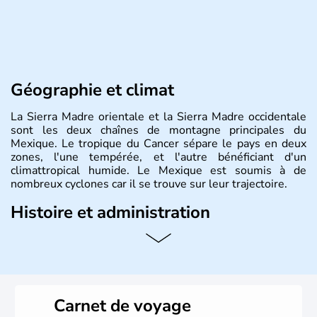
Géographie et climat
La Sierra Madre orientale et la Sierra Madre occidentale
sont les deux chaînes de montagne principales du
Mexique. Le tropique du Cancer sépare le pays en deux
zones, l'une tempérée, et l'autre bénéficiant d'un
climattropical humide. Le Mexique est soumis à de
nombreux cyclones car il se trouve sur leur trajectoire.
Histoire et administration
Bordé au Sud par le Guatemala et le Belize, le Mexique
est aujourd'hui la douzième puissance mondiale. Sa
capitale est Mexico. Pétrole et gaz dont partie des
ressources naturelles propres au Mexique. Le secteur
tertiaire représente près de 70% du Produit Intérieur
Carnet de voyage
Brut.