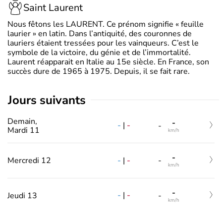
Saint Laurent
Nous fêtons les LAURENT. Ce prénom signifie « feuille
laurier » en latin. Dans l’antiquité, des couronnes de
lauriers étaient tressées pour les vainqueurs. C’est le
symbole de la victoire, du génie et de l’immortalité.
Laurent réapparait en Italie au 15e siècle. En France, son
succès dure de 1965 à 1975. Depuis, il se fait rare.
jours suivants
Demain,
-
-
|
-
-
Mardi 11
km/h
-
-
|
-
Mercredi 12
-
km/h
-
-
|
-
Jeudi 13
-
km/h