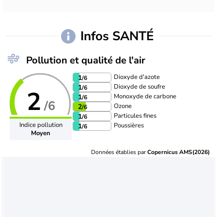
Infos SANTÉ
Pollution et qualité de l'air
Dioxyde d'azote
1
/6
Dioxyde de soufre
1
/6
2
Monoxyde de carbone
1
/6
/6
Ozone
2
/6
Particules fines
1
/6
Indice pollution
Poussières
1
/6
Moyen
Données établies par
Copernicus AMS(2026)