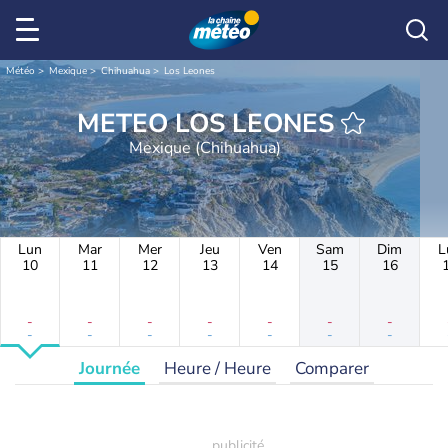
Météo
Mexique
Chihuahua
Los Leones
METEO LOS LEONES
Mexique (Chihuahua)
Lun
Mar
Mer
Jeu
Ven
Sam
Dim
L
10
11
12
13
14
15
16
-
-
-
-
-
-
-
-
-
-
-
-
-
-
Journée
Heure / Heure
Comparer