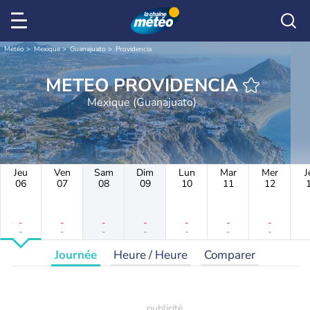
Météo
Mexique
Guanajuato
Providencia
METEO PROVIDENCIA
Mexique (Guanajuato)
Jeu
Ven
Sam
Dim
Lun
Mar
Mer
J
06
07
08
09
10
11
12
-
-
-
-
-
-
-
-
-
-
-
-
-
-
Journée
Heure / Heure
Comparer