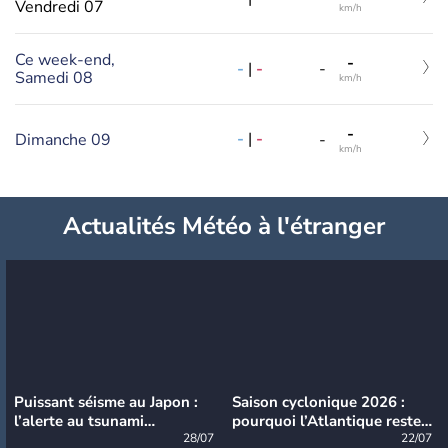
Vendredi 07
km/h
Ce week-end,
-
-
|
-
-
Samedi 08
km/h
-
-
|
-
Dimanche 09
-
km/h
Actualités Météo à l'étranger
Puissant séisme au Japon :
Saison cyclonique 2026 :
l’alerte au tsunami
pourquoi l’Atlantique reste
désormais levée
28/07
très calme à ce stade ?
22/07