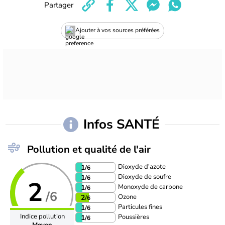
Partager
Ajouter à vos sources préférées
Infos SANTÉ
Pollution et qualité de l'air
Dioxyde d'azote
1
/6
Dioxyde de soufre
1
/6
2
Monoxyde de carbone
1
/6
/6
Ozone
2
/6
Particules fines
1
/6
Indice pollution
Poussières
1
/6
Moyen