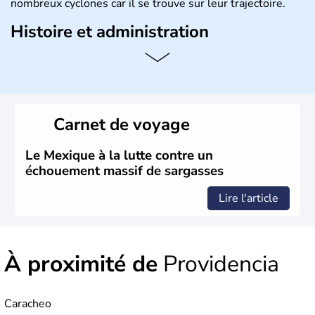
nombreux cyclones car il se trouve sur leur trajectoire.
Histoire et administration
Bordé au Sud par le Guatemala et le Belize, le Mexique
est aujourd'hui la douzième puissance mondiale. Sa
capitale est Mexico. Pétrole et gaz dont partie des
ressources naturelles propres au Mexique. Le secteur
tertiaire représente près de 70% du Produit Intérieur
Carnet de voyage
Brut.
Le Mexique à la lutte contre un
échouement massif de sargasses
Lire l'article
À proximité de
Providencia
Caracheo