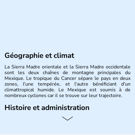
Géographie et climat
La Sierra Madre orientale et la Sierra Madre occidentale
sont les deux chaînes de montagne principales du
Mexique. Le tropique du Cancer sépare le pays en deux
zones, l'une tempérée, et l'autre bénéficiant d'un
climattropical humide. Le Mexique est soumis à de
nombreux cyclones car il se trouve sur leur trajectoire.
Histoire et administration
Bordé au Sud par le Guatemala et le Belize, le Mexique
est aujourd'hui la douzième puissance mondiale. Sa
capitale est Mexico. Pétrole et gaz dont partie des