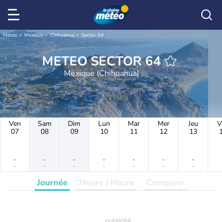
Météo
Mexique
Chihuahua
Sector 64
METEO SECTOR 64
Mexique (Chihuahua)
Ven
Sam
Dim
Lun
Mar
Mer
Jeu
V
07
08
09
10
11
12
13
-
-
-
-
-
-
-
-
-
-
-
-
-
-
Journée
Heure / Heure
Comparer