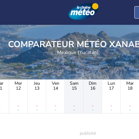
COMPARATEUR MÉTÉO 
Mexique (Yucatán)
ar
Mer
Jeu
Ven
Sam
Dim
Lun
Mar
1
12
13
14
15
16
17
18
-
-
-
-
-
-
-
-
-
-
-
-
-
-
-
-