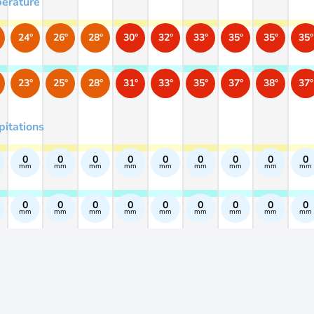
érature
24°
26°
28°
30°
32°
33°
35°
35°
35°
23°
25°
28°
31°
33°
35°
37°
38°
37°
pitations
0
0
0
0
0
0
0
0
0
mm
mm
mm
mm
mm
mm
mm
mm
mm
0
0
0
0
0
0
0
0
0
mm
mm
mm
mm
mm
mm
mm
mm
mm