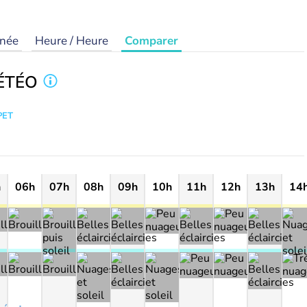
rnée
Heure / Heure
Comparer
ÉTÉO
PET
h
06h
07h
08h
09h
10h
11h
12h
13h
14