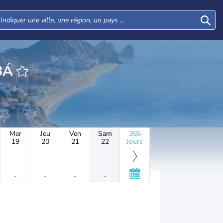
XANABÁ
Mer
Jeu
Ven
Sam
365
19
20
21
22
Jours
-
-
-
-
-
-
-
-