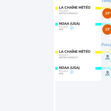
Temp
LA CHAÎNE MÉTÉO
SOURCE
24°
METEO CONSULT
NOAA (USA)
SOURCE
23°
GFS
Préci
LA CHAÎNE MÉTÉO
SOURCE
0
METEO CONSULT
mm
NOAA (USA)
SOURCE
0
GFS
mm