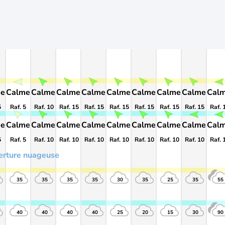
me
Calme
Calme
Calme
Calme
Calme
Calme
Calme
Calme
Cal
5
Raf. 5
Raf. 10
Raf. 15
Raf. 15
Raf. 15
Raf. 15
Raf. 15
Raf. 15
Raf. 
me
Calme
Calme
Calme
Calme
Calme
Calme
Calme
Calme
Cal
5
Raf. 5
Raf. 10
Raf. 10
Raf. 10
Raf. 10
Raf. 10
Raf. 10
Raf. 10
Raf. 
erture nuageuse
35
35
35
35
30
35
25
35
55
40
40
40
40
25
20
15
30
90