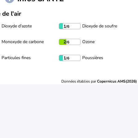
 de l'air
Dioxyde d'azote
Dioxyde de soufre
1
/6
Monoxyde de carbone
Ozone
2
/6
Particules fines
Poussières
1
/6
Données établies par
Copernicus AMS(2026)