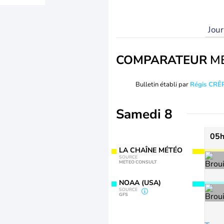
Jou
COMPARATEUR
M
Bulletin établi par
Régis CRÊ
Samedi 8
05
LA CHAÎNE MÉTÉO
SOURCE
METEO CONSULT
NOAA (USA)
SOURCE
GFS