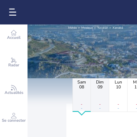
Météo
Mexique
Yucatán
Xanabá
Accueil
Radar
Sam
Dim
Lun
M
08
09
10
1
Actualités
-
-
-
-
-
-
Se connecter