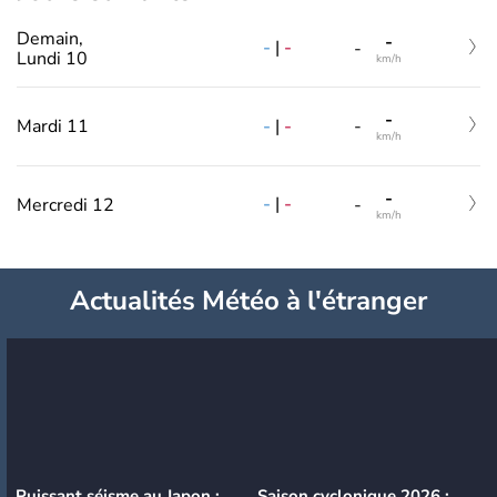
Demain,
-
-
|
-
-
Lundi 10
km/h
-
-
|
-
Mardi 11
-
km/h
-
-
|
-
Mercredi 12
-
km/h
Actualités Météo à l'étranger
Puissant séisme au Japon :
Saison cyclonique 2026 :