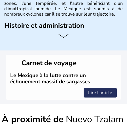
zones, l'une tempérée, et l'autre bénéficiant d'un
climattropical humide. Le Mexique est soumis à de
nombreux cyclones car il se trouve sur leur trajectoire.
Histoire et administration
Bordé au Sud par le Guatemala et le Belize, le Mexique
est aujourd'hui la douzième puissance mondiale. Sa
capitale est Mexico. Pétrole et gaz dont partie des
ressources naturelles propres au Mexique. Le secteur
tertiaire représente près de 70% du Produit Intérieur
Carnet de voyage
Brut.
Le Mexique à la lutte contre un
échouement massif de sargasses
Lire l'article
À proximité de
Nuevo Tzalam