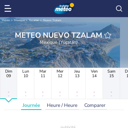
Météo
Mexique
Yucatán
Nuevo Tzalam
METEO NUEVO TZALAM
Mexique (Yucatán)
Dim
Lun
Mar
Mer
Jeu
Ven
Sam
D
09
10
11
12
13
14
15
-
-
-
-
-
-
-
-
-
-
-
-
-
-
Journée
Heure / Heure
Comparer