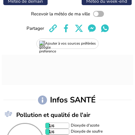
Météo de demain
Météo du week-end
Recevoir la météo de ma ville
Partager
Ajouter à vos sources préférées
Infos SANTÉ
Pollution et qualité de l'air
Dioxyde d'azote
1
/6
Dioxyde de soufre
1
/6