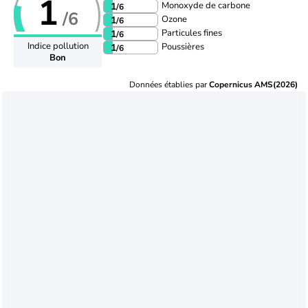
1
Monoxyde de carbone
1
/6
/6
Ozone
1
/6
Particules fines
1
/6
Indice pollution
Poussières
1
/6
Bon
Données établies par
Copernicus AMS(2026)