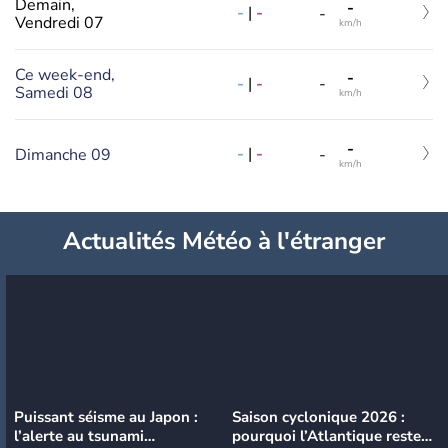
Demain,
-
-
|
-
-
Vendredi 07
km/h
Ce week-end,
-
-
|
-
-
Samedi 08
km/h
-
-
|
-
Dimanche 09
-
km/h
Actualités Météo à l'étranger
Puissant séisme au Japon :
Saison cyclonique 2026 :
l’alerte au tsunami
pourquoi l’Atlantique reste