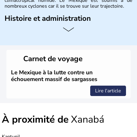
climattropical humide. Le Mexique est soumis à de
nombreux cyclones car il se trouve sur leur trajectoire.
Histoire et administration
Bordé au Sud par le Guatemala et le Belize, le Mexique
est aujourd'hui la douzième puissance mondiale. Sa
capitale est Mexico. Pétrole et gaz dont partie des
ressources naturelles propres au Mexique. Le secteur
tertiaire représente près de 70% du Produit Intérieur
Carnet de voyage
Brut.
Le Mexique à la lutte contre un
échouement massif de sargasses
Lire l'article
À proximité de
Xanabá
Kantunil