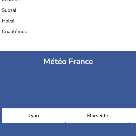
Sudzal
Holcá
Cuautémoc
Météo France
Lyon
Marseille