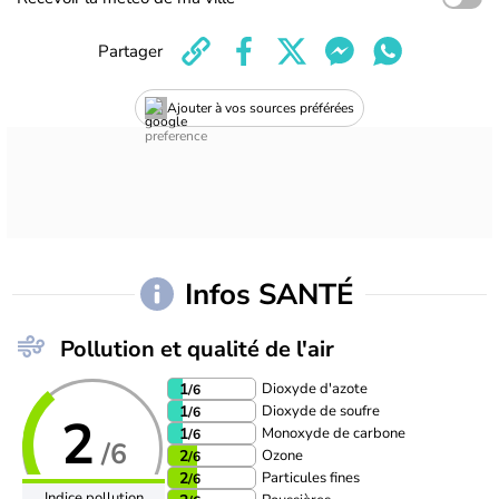
Partager
Ajouter à vos sources préférées
Infos SANTÉ
Pollution et qualité de l'air
Dioxyde d'azote
1
/6
Dioxyde de soufre
1
/6
2
Monoxyde de carbone
1
/6
/6
Ozone
2
/6
Particules fines
2
/6
Indice pollution