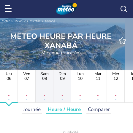
Météo
Mexique
Yucatán
Xanabá
METEO HEURE PAR HEURE
XANABÁ
Mexique (Yucatán)
Jeu
Ven
Sam
Dim
Lun
Mar
Mer
J
06
07
08
09
10
11
12
-
-
-
-
-
-
-
-
-
-
-
-
-
-
Journée
Heure / Heure
Comparer