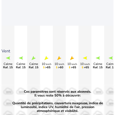
Vent
Calme
Calme
Calme
10
10
10
10
Calme
Calme
km/h
km/h
km/h
km/h
Raf. 15
Raf. 15
Raf. 15
>65
>60
>65
>65
Raf. 15
Raf. 1
Ces paramètres sont réservés aux abonnés.
50%
50%
50%
50%
50%
50%
50%
50%
50%
Il vous reste 50% à découvrir:
Quantité de précipitations, couverture nuageuse, indice de
30%
30%
30%
30%
30%
30%
30%
30%
30%
luminosité, indice UV, humidité de l'air, pression
atmosphérique et visibilité.