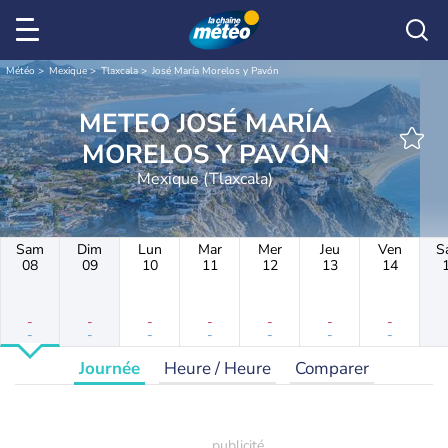
Météo
Mexique
Tlaxcala
José María Morelos y Pavón
METEO JOSÉ MARÍA
MORELOS Y PAVÓN
Mexique (Tlaxcala)
Sam
Dim
Lun
Mar
Mer
Jeu
Ven
S
08
09
10
11
12
13
14
-
-
-
-
-
-
-
-
-
-
-
-
-
-
Journée
Heure / Heure
Comparer