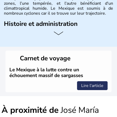
zones, l'une tempérée, et l'autre bénéficiant d'un
climattropical humide. Le Mexique est soumis à de
nombreux cyclones car il se trouve sur leur trajectoire.
Histoire et administration
Bordé au Sud par le Guatemala et le Belize, le Mexique
est aujourd'hui la douzième puissance mondiale. Sa
capitale est Mexico. Pétrole et gaz dont partie des
ressources naturelles propres au Mexique. Le secteur
tertiaire représente près de 70% du Produit Intérieur
Carnet de voyage
Brut.
Le Mexique à la lutte contre un
échouement massif de sargasses
Lire l'article
À proximité de
José María