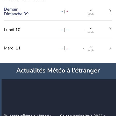
Demain,
-
-
|
-
-
Dimanche 09
km/h
-
-
|
-
Lundi 10
-
km/h
-
-
|
-
Mardi 11
-
km/h
Actualités Météo à l'étranger
Puissant séisme au Japon :
Saison cyclonique 2026 :