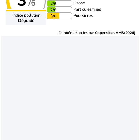
3
/6
Ozone
2
/6
Particules fines
2
/6
Indice pollution
Poussières
3
/6
Dégradé
Données établies par
Copernicus AMS(2026)