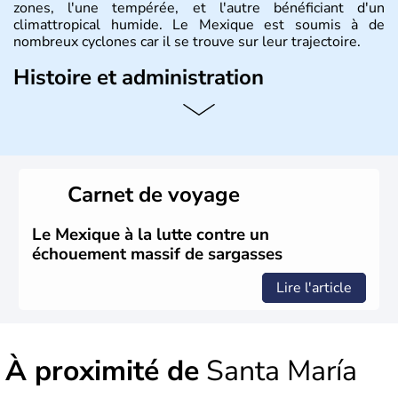
zones, l'une tempérée, et l'autre bénéficiant d'un
climattropical humide. Le Mexique est soumis à de
nombreux cyclones car il se trouve sur leur trajectoire.
Histoire et administration
Bordé au Sud par le Guatemala et le Belize, le Mexique
est aujourd'hui la douzième puissance mondiale. Sa
capitale est Mexico. Pétrole et gaz dont partie des
ressources naturelles propres au Mexique. Le secteur
tertiaire représente près de 70% du Produit Intérieur
Carnet de voyage
Brut.
Le Mexique à la lutte contre un
échouement massif de sargasses
Lire l'article
À proximité de
Santa María