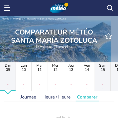
Météo
Mexique
Tlaxcala
Santa María Zotoluca
COMPARATEUR MÉTÉO
SANTA MARÍA ZOTOLUCA
Mexique (Tlaxcala)
Dim
Lun
Mar
Mer
Jeu
Ven
Sam
D
09
10
11
12
13
14
15
-
-
-
-
-
-
-
-
-
-
-
-
-
-
Journée
Heure / Heure
Comparer