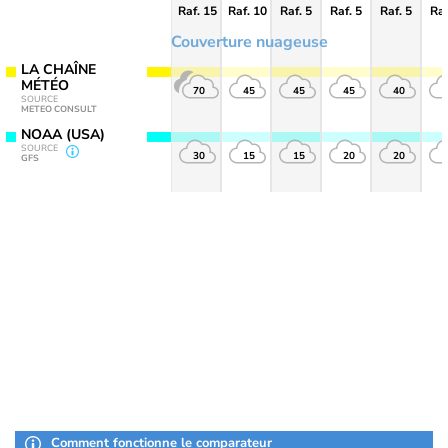
Raf. 15
Raf. 10
Raf. 5
Raf. 5
Raf. 5
Raf
Couverture nuageuse
LA CHAÎNE
MÉTÉO
70
45
45
45
40
SOURCE
METEO CONSULT
NOAA (USA)
SOURCE
30
15
15
20
20
GFS
Comment fonctionne le comparateur