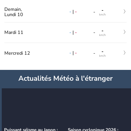
Demain,
-
-
|
-
-
Lundi 10
km/h
-
-
|
-
Mardi 11
-
km/h
-
-
|
-
Mercredi 12
-
km/h
Actualités Météo à l'étranger
Puissant séisme au Japon :
Saison cyclonique 2026 :