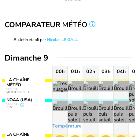
COMPARATEUR
MÉTÉO
Bulletin établi par
Nicolas LE GALL
Dimanche 9
00h
01h
02h
03h
04h
0
LA CHAÎNE
MÉTÉO
SOURCE
METEO CONSULT
NOAA (USA)
SOURCE
GFS
Température
LA CHAÎNE