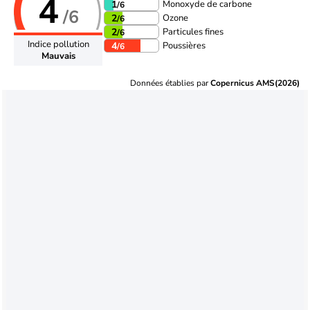
4
Monoxyde de carbone
1
/6
/6
Ozone
2
/6
Particules fines
2
/6
Indice pollution
Poussières
4
/6
Mauvais
Données établies par
Copernicus AMS(2026)