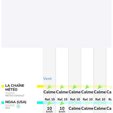
Vent
LA CHAÎNE
MÉTÉO
Calme
Calme
Calme
Calme
Calme
Ca
SOURCE
METEO CONSULT
Raf. 15
Raf. 15
Raf. 10
Raf. 10
Raf. 10
Raf
NOAA (USA)
SOURCE
10
10
Calme
Calme
Calme
Ca
GFS
km/h
km/h