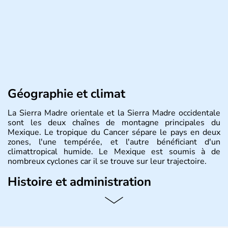
Géographie et climat
La Sierra Madre orientale et la Sierra Madre occidentale
sont les deux chaînes de montagne principales du
Mexique. Le tropique du Cancer sépare le pays en deux
zones, l'une tempérée, et l'autre bénéficiant d'un
climattropical humide. Le Mexique est soumis à de
nombreux cyclones car il se trouve sur leur trajectoire.
Histoire et administration
Bordé au Sud par le Guatemala et le Belize, le Mexique
est aujourd'hui la douzième puissance mondiale. Sa
capitale est Mexico. Pétrole et gaz dont partie des