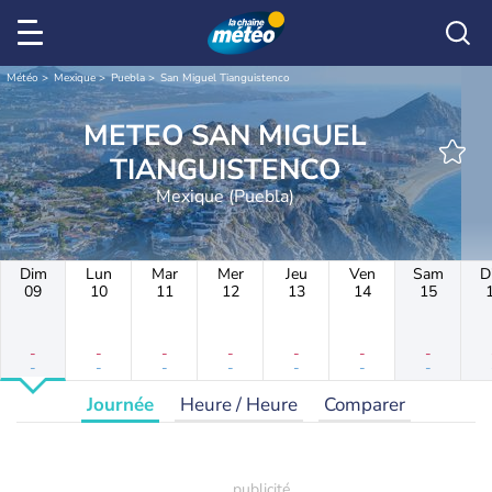
Météo
Mexique
Puebla
San Miguel Tianguistenco
METEO SAN MIGUEL
TIANGUISTENCO
Mexique (Puebla)
Dim
Lun
Mar
Mer
Jeu
Ven
Sam
D
09
10
11
12
13
14
15
-
-
-
-
-
-
-
-
-
-
-
-
-
-
Journée
Heure / Heure
Comparer