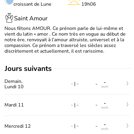
croissant de Lune
19h06
Saint Amour
Nous fêtons AMOUR. Ce prénom parle de lui-même et
vient du latin « amor . Ce nom très en vogue au début de
notre ère, renvoyait à l’amour altruiste, universel et à la
compassion. Ce prénom a traversé les siècles assez
discrètement et actuellement, il est rarissime.
jours suivants
Demain,
-
-
|
-
-
Lundi 10
km/h
-
-
|
-
Mardi 11
-
km/h
-
-
|
-
Mercredi 12
-
km/h