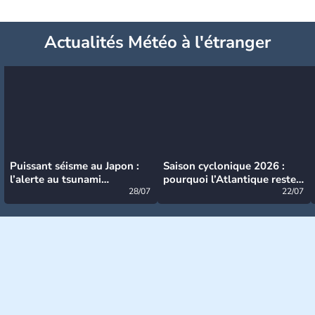
Actualités Météo à l'étranger
Puissant séisme au Japon :
Saison cyclonique 2026 :
l’alerte au tsunami
pourquoi l’Atlantique reste
désormais levée
28/07
très calme à ce stade ?
22/07