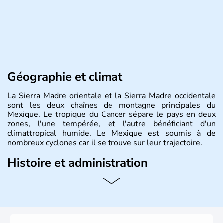
Géographie et climat
La Sierra Madre orientale et la Sierra Madre occidentale
sont les deux chaînes de montagne principales du
Mexique. Le tropique du Cancer sépare le pays en deux
zones, l'une tempérée, et l'autre bénéficiant d'un
climattropical humide. Le Mexique est soumis à de
nombreux cyclones car il se trouve sur leur trajectoire.
Histoire et administration
Bordé au Sud par le Guatemala et le Belize, le Mexique
est aujourd'hui la douzième puissance mondiale. Sa
capitale est Mexico. Pétrole et gaz dont partie des
ressources naturelles propres au Mexique. Le secteur
tertiaire représente près de 70% du Produit Intérieur