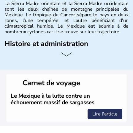
La Sierra Madre orientale et la Sierra Madre occidentale
sont les deux chaînes de montagne principales du
Mexique. Le tropique du Cancer sépare le pays en deux
zones, l'une tempérée, et l'autre bénéficiant d'un
climattropical humide. Le Mexique est soumis à de
nombreux cyclones car il se trouve sur leur trajectoire.
Histoire et administration
Bordé au Sud par le Guatemala et le Belize, le Mexique
est aujourd'hui la douzième puissance mondiale. Sa
capitale est Mexico. Pétrole et gaz dont partie des
ressources naturelles propres au Mexique. Le secteur
tertiaire représente près de 70% du Produit Intérieur
Carnet de voyage
Brut.
Le Mexique à la lutte contre un
échouement massif de sargasses
Lire l'article