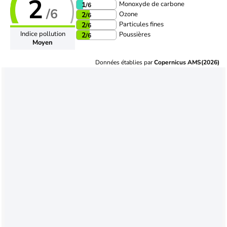
2
Monoxyde de carbone
1
/6
/6
Ozone
2
/6
Particules fines
2
/6
Indice pollution
Poussières
2
/6
Moyen
Données établies par
Copernicus AMS(2026)