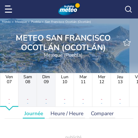
Météo
Mexique
Puebla
San Francisco Ocotlán (Ocotlán)
METEO SAN FRANCISCO
OCOTLÁN (OCOTLÁN)
Mexique (Puebla)
Ven
Sam
Dim
Lun
Mar
Mer
Jeu
V
07
08
09
10
11
12
13
-
-
-
-
-
-
-
-
-
-
-
-
-
-
Journée
Heure / Heure
Comparer