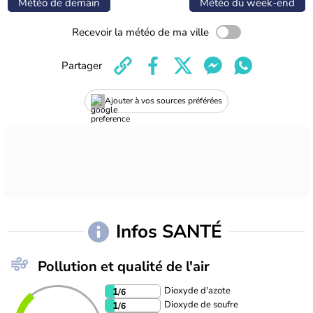
Météo de demain
Météo du week-end
Recevoir la météo de ma ville
Partager
Ajouter à vos sources préférées
Infos SANTÉ
Pollution et qualité de l'air
Dioxyde d'azote
1
/6
Dioxyde de soufre
1
/6