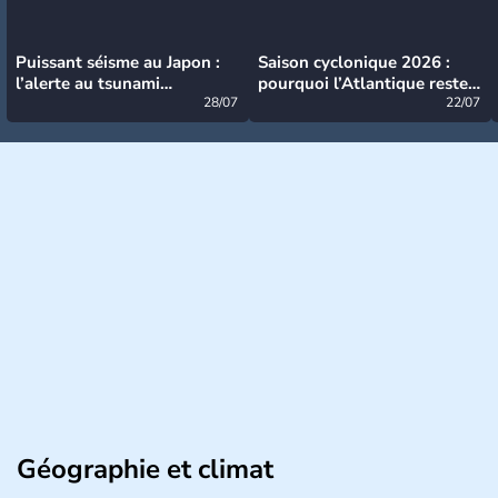
Puissant séisme au Japon :
Saison cyclonique 2026 :
l’alerte au tsunami
pourquoi l’Atlantique reste
désormais levée
28/07
très calme à ce stade ?
22/07
Géographie et climat