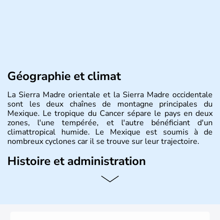
Géographie et climat
La Sierra Madre orientale et la Sierra Madre occidentale
sont les deux chaînes de montagne principales du
Mexique. Le tropique du Cancer sépare le pays en deux
zones, l'une tempérée, et l'autre bénéficiant d'un
climattropical humide. Le Mexique est soumis à de
nombreux cyclones car il se trouve sur leur trajectoire.
Histoire et administration
Bordé au Sud par le Guatemala et le Belize, le Mexique
est aujourd'hui la douzième puissance mondiale. Sa
capitale est Mexico. Pétrole et gaz dont partie des
ressources naturelles propres au Mexique. Le secteur
tertiaire représente près de 70% du Produit Intérieur