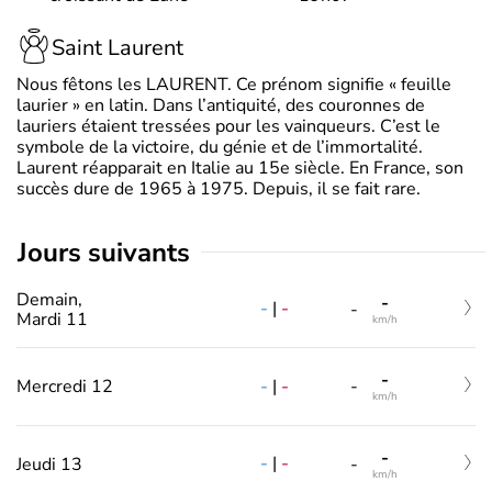
Saint Laurent
Nous fêtons les LAURENT. Ce prénom signifie « feuille
laurier » en latin. Dans l’antiquité, des couronnes de
lauriers étaient tressées pour les vainqueurs. C’est le
symbole de la victoire, du génie et de l’immortalité.
Laurent réapparait en Italie au 15e siècle. En France, son
succès dure de 1965 à 1975. Depuis, il se fait rare.
jours suivants
Demain,
-
-
|
-
-
Mardi 11
km/h
-
-
|
-
Mercredi 12
-
km/h
-
-
|
-
Jeudi 13
-
km/h