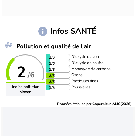
Infos SANTÉ
Pollution et qualité de l'air
Dioxyde d'azote
1
/6
Dioxyde de soufre
1
/6
2
Monoxyde de carbone
1
/6
/6
Ozone
2
/6
Particules fines
2
/6
Indice pollution
Poussières
1
/6
Moyen
Données établies par
Copernicus AMS(2026)