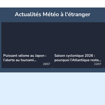
Actualités Météo à l'étranger
Puissant séisme au Japon :
Saison cyclonique 2026 :
l’alerte au tsunami
pourquoi l’Atlantique reste
désormais levée
28/07
très calme à ce stade ?
22/07