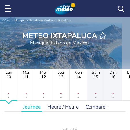
Météo
Mexique
Estado de México
Ixtapaluca
METEO IXTAPALUCA
Mexique (Estado de México)
Lun
Mar
Mer
Jeu
Ven
Sam
Dim
L
10
11
12
13
14
15
16
-
-
-
-
-
-
-
-
-
-
-
-
-
-
Journée
Heure / Heure
Comparer