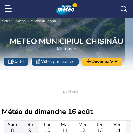
Météo
Moldavie
Municipiul Chișinău
METEO MUNICIPIUL CHIȘINĂU
Moldavie
Carte
Villes principales
Devenez VIP
Météo du
dimanche 16 août
Sam
Dim
Lun
Mar
Mer
Jeu
Ven
8
9
10
11
12
13
14