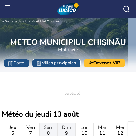
Météo
Moldavie
Municipiul Chișinău
METEO MUNICIPIUL CHIȘINĂU
Moldavie
Carte
Villes principales
Devenez VIP
Météo du
jeudi 13 août
Jeu
Ven
Sam
Dim
Lun
Mar
Mer
6
7
8
9
10
11
12