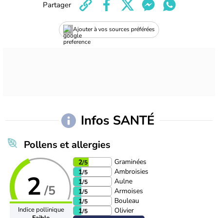
Partager
Ajouter à vos sources préférées
Infos SANTÉ
Pollens et allergies
Graminées
2
/5
Ambroisies
1
/5
2
Aulne
1
/5
/5
Armoises
1
/5
Bouleau
1
/5
Indice pollinique
Olivier
1
/5
Faible