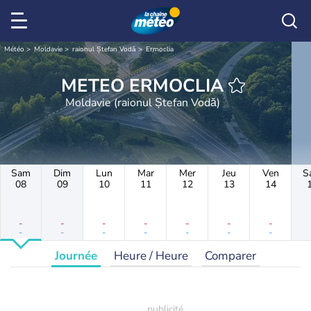
Météo
Moldavie
raionul Ștefan Vodă
Ermoclia
METEO ERMOCLIA
Moldavie (raionul Ștefan Vodă)
Sam
Dim
Lun
Mar
Mer
Jeu
Ven
S
08
09
10
11
12
13
14
-
-
-
-
-
-
-
-
-
-
-
-
-
-
Journée
Heure / Heure
Comparer