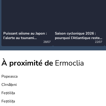
Puissant séisme au Japon :
Saison cyclonique 2026 :
l’alerte au tsunami
pourquoi l’Atlantique reste
désormais levée
28/07
très calme à ce stade ?
22/07
À proximité de
Ermoclia
Popeasca
Cîrnățeni
Feștilița
Feștilița