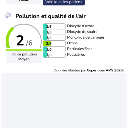
Voir tous les pollens
Pollution et qualité de l'air
Dioxyde d'azote
1
/6
Dioxyde de soufre
1
/6
2
Monoxyde de carbone
1
/6
/6
Ozone
2
/6
Particules fines
1
/6
Indice pollution
Poussières
1
/6
Moyen
Données établies par
Copernicus AMS(2026)