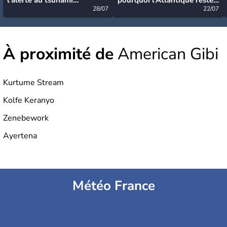
désormais levée
28/07
très calme à ce stade ?
22/07
À proximité de
American Gibi
Kurtume Stream
Kolfe Keranyo
Zenebework
Ayertena
Météo France