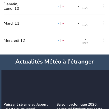
Demain,
-
-
|
-
-
Lundi 10
km/h
-
-
|
-
Mardi 11
-
km/h
-
-
|
-
Mercredi 12
-
km/h
Actualités Météo à l'étranger
Puissant séisme au Japon :
Saison cyclonique 2026 :
l’alerte au tsunami
pourquoi l’Atlantique reste