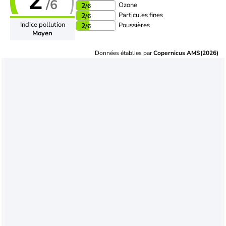
2
/6
Ozone
2
/6
Particules fines
2
/6
Indice pollution
Poussières
2
/6
Moyen
Données établies par
Copernicus AMS(2026)