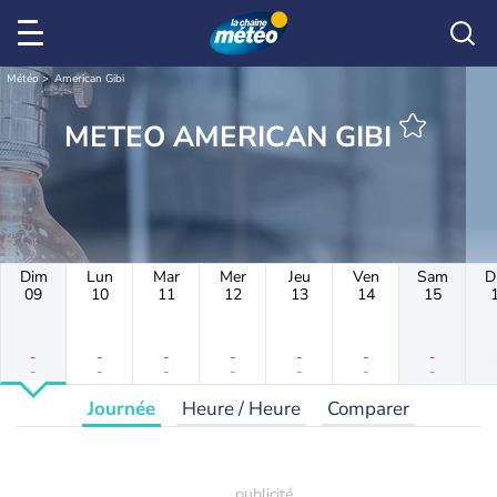
Météo
American Gibi
METEO AMERICAN GIBI
Dim
Lun
Mar
Mer
Jeu
Ven
Sam
D
09
10
11
12
13
14
15
-
-
-
-
-
-
-
-
-
-
-
-
-
-
Journée
Heure / Heure
Comparer