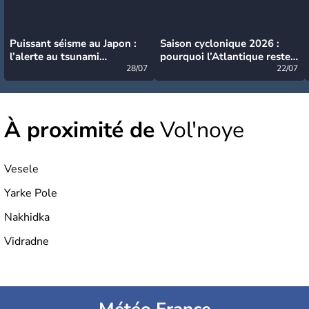
Puissant séisme au Japon :
Saison cyclonique 2026 :
l’alerte au tsunami
pourquoi l’Atlantique reste
désormais levée
28/07
très calme à ce stade ?
22/07
À proximité de
Vol'noye
Vesele
Yarke Pole
Nakhidka
Vidradne