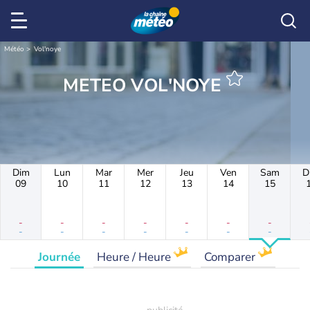
Météo
Vol'noye
METEO VOL'NOYE
Dim
Lun
Mar
Mer
Jeu
Ven
Sam
D
09
10
11
12
13
14
15
-
-
-
-
-
-
-
-
-
-
-
-
-
-
Journée
Heure / Heure
Comparer