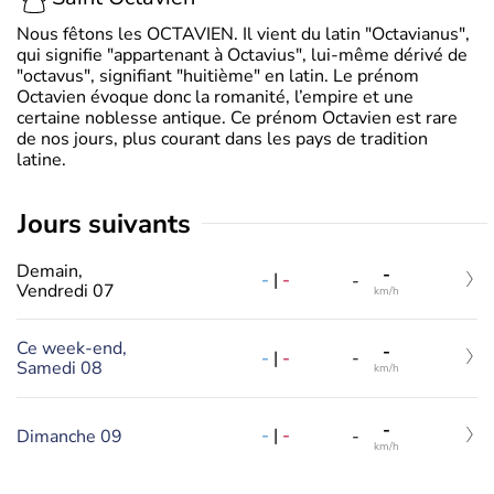
Nous fêtons les OCTAVIEN. Il vient du latin "Octavianus",
qui signifie "appartenant à Octavius", lui-même dérivé de
"octavus", signifiant "huitième" en latin. Le prénom
Octavien évoque donc la romanité, l’empire et une
certaine noblesse antique. Ce prénom Octavien est rare
de nos jours, plus courant dans les pays de tradition
latine.
jours suivants
Demain,
-
-
|
-
-
Vendredi 07
km/h
Ce week-end,
-
-
|
-
-
Samedi 08
km/h
-
-
|
-
Dimanche 09
-
km/h