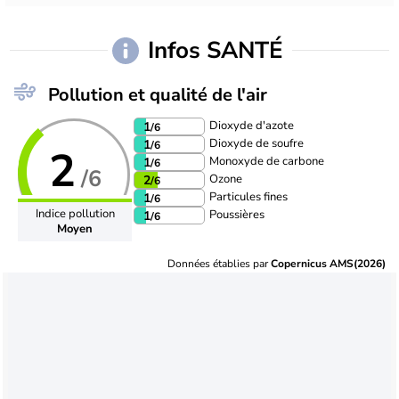
Infos SANTÉ
Pollution et qualité de l'air
Dioxyde d'azote
1
/6
Dioxyde de soufre
1
/6
2
Monoxyde de carbone
1
/6
/6
Ozone
2
/6
Particules fines
1
/6
Indice pollution
Poussières
1
/6
Moyen
Données établies par
Copernicus AMS(2026)