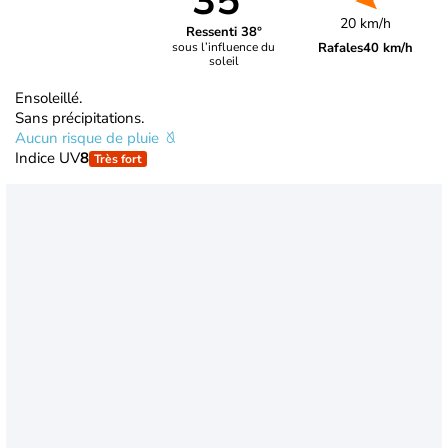
35°
20 km/h
Ressenti 38°
Rafales
40 km/h
sous l’influence du
soleil
Ensoleillé.
Sans précipitations.
Aucun risque de pluie
Indice UV
8
Très fort