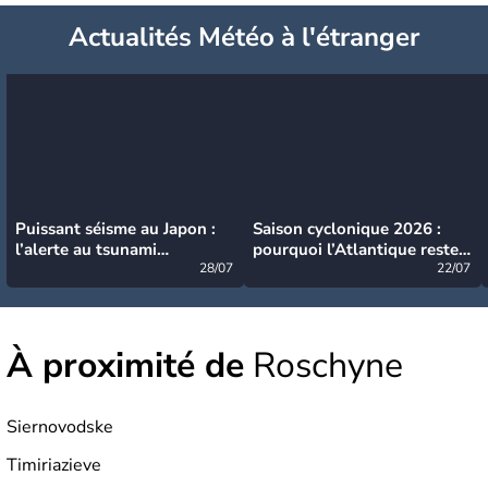
Actualités Météo à l'étranger
Puissant séisme au Japon :
Saison cyclonique 2026 :
l’alerte au tsunami
pourquoi l’Atlantique reste
désormais levée
28/07
très calme à ce stade ?
22/07
À proximité de
Roschyne
Siernovodske
Timiriazieve