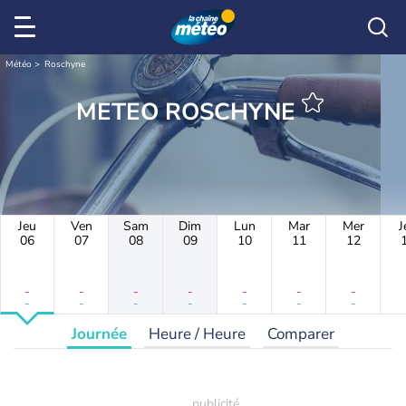
Météo
Roschyne
METEO ROSCHYNE
Jeu
Ven
Sam
Dim
Lun
Mar
Mer
J
06
07
08
09
10
11
12
-
-
-
-
-
-
-
-
-
-
-
-
-
-
Journée
Heure / Heure
Comparer