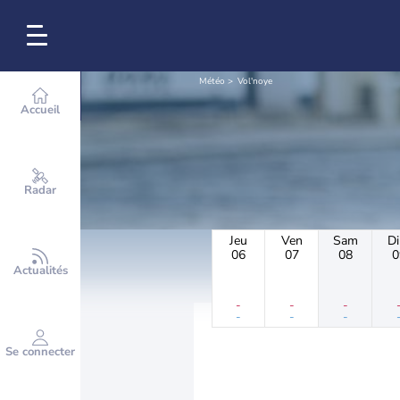
Météo
Vol'noye
Accueil
Radar
Jeu
Ven
Sam
D
06
07
08
0
Actualités
-
-
-
-
-
-
Se connecter