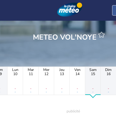
METEO VOL'NOYE
im
Lun
Mar
Mer
Jeu
Ven
Sam
Dim
9
10
11
12
13
14
15
16
-
-
-
-
-
-
-
-
-
-
-
-
-
-
-
-