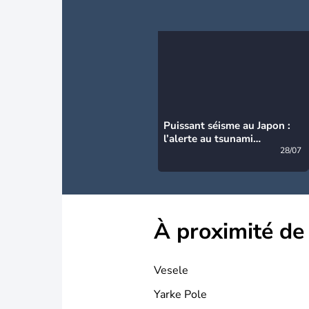
Puissant séisme au Japon :
l’alerte au tsunami
désormais levée
28/07
À proximité de
Vesele
Yarke Pole