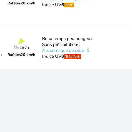
Rafales
20 km/h
Indice UV
6
Fort
Beau temps peu nuageux.
Sans précipitations.
15 km/h
Aucun risque de pluie
Rafales
20 km/h
du
Indice UV
8
Très fort