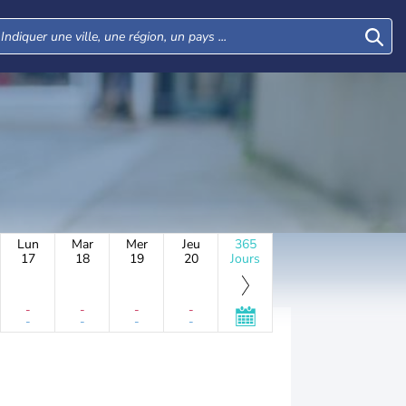
Lun
Mar
Mer
Jeu
365
17
18
19
20
Jours
-
-
-
-
-
-
-
-