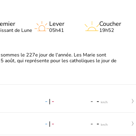
emier
Lever
Coucher
oissant de Lune
05h41
19h52
sommes le 227e jour de l'année. Les Marie sont
5 août, qui représente pour les catholiques le jour de
-
|
-
-
-
km/h
-
|
-
-
-
km/h