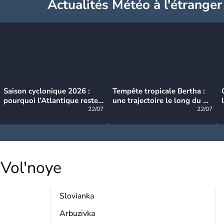
Actualités Météo à l'étranger
Saison cyclonique 2026 :
Tempête tropicale Bertha :
pourquoi l’Atlantique reste
une trajectoire le long du du
très calme à ce stade ?
22/07
littoral américain
22/07
Vol'noye
Slovianka
Arbuzivka