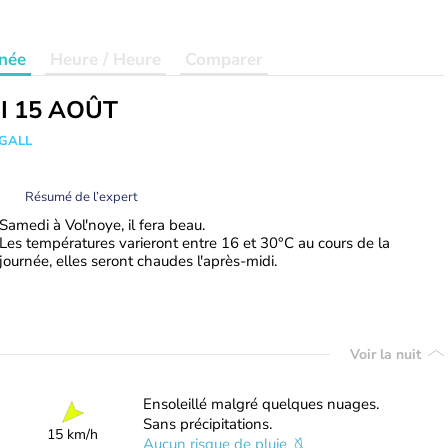
née
Heure / Heure
Comparer
I 15 AOÛT
 GALL
Résumé de l’expert
Samedi à Vol'noye, il fera beau.
Les températures varieront entre 16 et 30°C au cours de la
journée, elles seront chaudes l'après-midi.
Voir la nuit
Ensoleillé malgré quelques nuages.
Sans précipitations.
15 km/h
Aucun risque de pluie