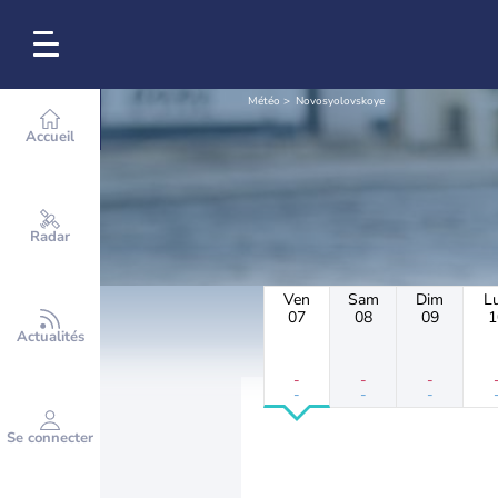
Météo
Novosyolovskoye
Accueil
Radar
Ven
Sam
Dim
L
07
08
09
1
Actualités
-
-
-
-
-
-
Se connecter