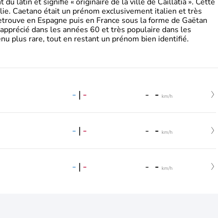
 latin et signifie « originaire de la ville de Caillatia ». Cette
lie. Caetano était un prénom exclusivement italien et très
retrouve en Espagne puis en France sous la forme de Gaëtan
 apprécié dans les années 60 et très populaire dans les
nu plus rare, tout en restant un prénom bien identifié.
-
|
-
-
-
km/h
-
|
-
-
-
km/h
-
|
-
-
-
km/h