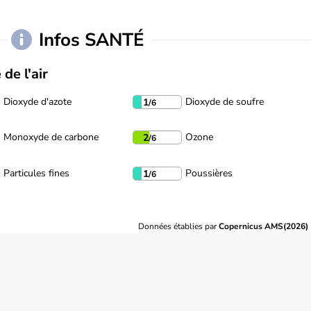
Infos SANTÉ
 de l'air
Dioxyde d'azote
Dioxyde de soufre
1
/6
Monoxyde de carbone
Ozone
2
/6
Particules fines
Poussières
1
/6
Données établies par
Copernicus AMS(2026)