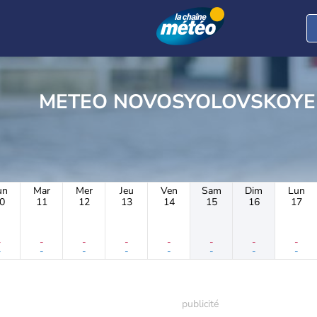
METEO NOVOSYOLOVSKOYE
un
Mar
Mer
Jeu
Ven
Sam
Dim
Lun
0
11
12
13
14
15
16
17
-
-
-
-
-
-
-
-
-
-
-
-
-
-
-
-