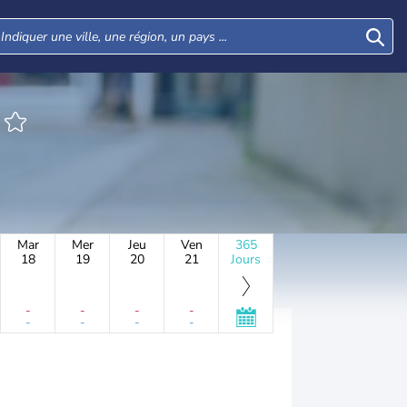
Mar
Mer
Jeu
Ven
365
18
19
20
21
Jours
-
-
-
-
-
-
-
-