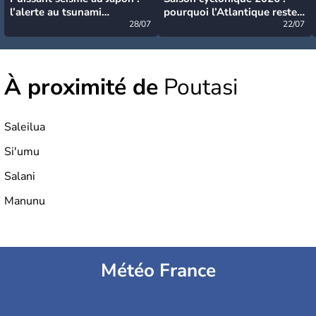
l’alerte au tsunami
pourquoi l’Atlantique reste
désormais levée
28/07
très calme à ce stade ?
22/07
À proximité de
Poutasi
Saleilua
Si'umu
Salani
Manunu
Météo France