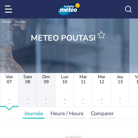
Météo
Poutasi
METEO POUTASI
Ven
Sam
Dim
Lun
Mar
Mer
Jeu
V
07
08
09
10
11
12
13
-
-
-
-
-
-
-
-
-
-
-
-
-
-
Journée
Heure / Heure
Comparer