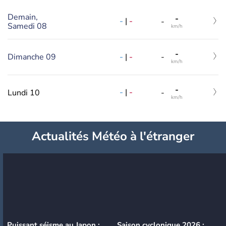
Demain,
-
-
|
-
-
Samedi 08
km/h
-
-
|
-
Dimanche 09
-
km/h
-
-
|
-
Lundi 10
-
km/h
Actualités Météo à l'étranger
Puissant séisme au Japon :
Saison cyclonique 2026 :