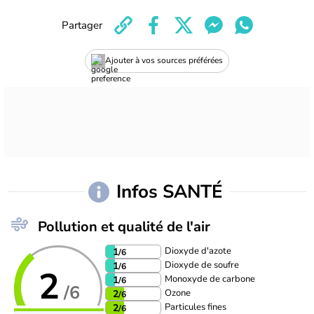
Partager
Ajouter à vos sources préférées
Infos SANTÉ
Pollution et qualité de l'air
Dioxyde d'azote
1
/6
Dioxyde de soufre
1
/6
2
Monoxyde de carbone
1
/6
/6
Ozone
2
/6
Particules fines
2
/6