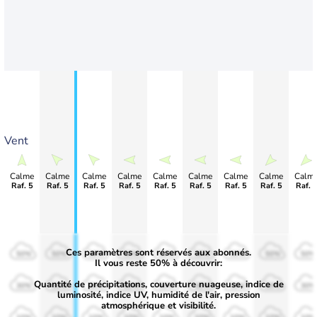
Vent
Calme
Calme
Calme
Calme
Calme
Calme
Calme
Calme
Calm
Raf. 5
Raf. 5
Raf. 5
Raf. 5
Raf. 5
Raf. 5
Raf. 5
Raf. 5
Raf. 
Ces paramètres sont réservés aux abonnés.
50%
50%
50%
50%
50%
50%
50%
50%
50%
Il vous reste 50% à découvrir:
Quantité de précipitations, couverture nuageuse, indice de
30%
30%
30%
30%
30%
30%
30%
30%
30%
luminosité, indice UV, humidité de l'air, pression
atmosphérique et visibilité.