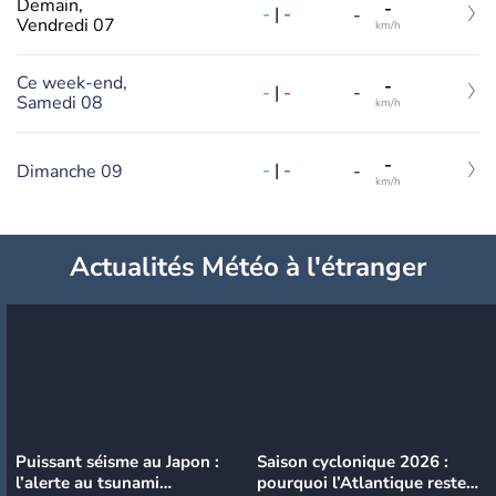
Demain,
-
-
|
-
-
Vendredi 07
km/h
Ce week-end,
-
-
|
-
-
Samedi 08
km/h
-
-
|
-
Dimanche 09
-
km/h
Actualités Météo à l'étranger
Puissant séisme au Japon :
Saison cyclonique 2026 :
l’alerte au tsunami
pourquoi l’Atlantique reste