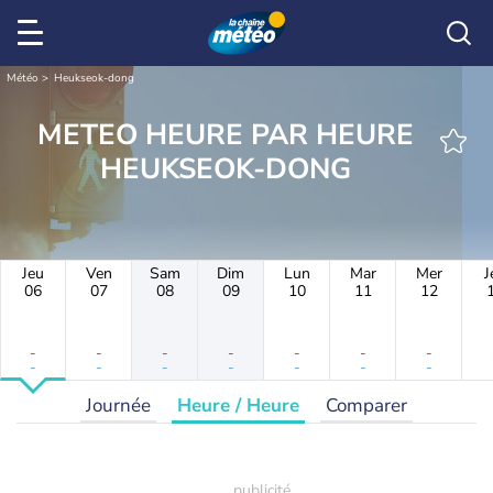
Météo
Heukseok-dong
METEO HEURE PAR HEURE
HEUKSEOK-DONG
Jeu
Ven
Sam
Dim
Lun
Mar
Mer
J
06
07
08
09
10
11
12
-
-
-
-
-
-
-
-
-
-
-
-
-
-
Journée
Heure / Heure
Comparer