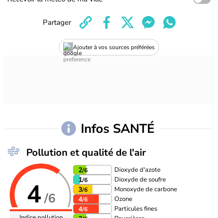
Partager
Ajouter à vos sources préférées
Infos SANTÉ
Pollution et qualité de l'air
Dioxyde d'azote
2
/6
Dioxyde de soufre
1
/6
4
Monoxyde de carbone
3
/6
/6
Ozone
4
/6
Particules fines
4
/6
Indice pollution