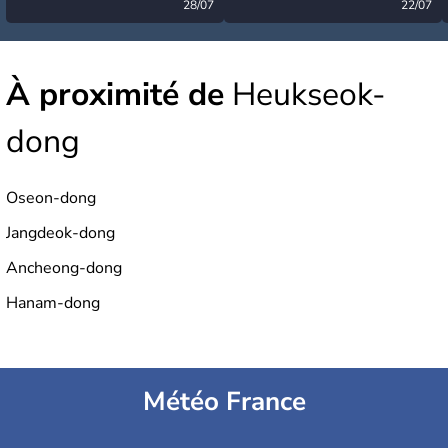
désormais levée
28/07
très calme à ce stade ?
22/07
À proximité de
Heukseok-
dong
Oseon-dong
Jangdeok-dong
Ancheong-dong
Hanam-dong
Météo France