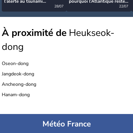
l’alerte au tsunami
pourquoi l’Atlantique reste
désormais levée
28/07
très calme à ce stade ?
22/07
À proximité de
Heukseok-
dong
Oseon-dong
Jangdeok-dong
Ancheong-dong
Hanam-dong
Météo France