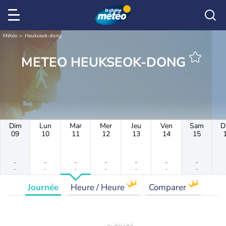
Météo
Heukseok-dong
METEO HEUKSEOK-DONG
Dim
Lun
Mar
Mer
Jeu
Ven
Sam
D
09
10
11
12
13
14
15
-
-
-
-
-
-
-
-
-
-
-
-
-
-
Journée
Heure / Heure
Comparer