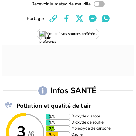
Recevoir la météo de ma ville
Partager
Ajouter à vos sources préférées
Infos SANTÉ
Pollution et qualité de l'air
Dioxyde d'azote
1
/6
Dioxyde de soufre
1
/6
3
Monoxyde de carbone
2
/6
/6
Ozone
3
/6