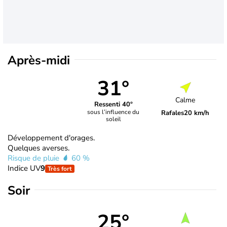
Après-midi
31°
Calme
Ressenti 40°
sous l’influence du
Rafales
20 km/h
soleil
Développement d'orages.
Quelques averses.
Risque de pluie
60 %
Indice UV
9
Très fort
Soir
25°