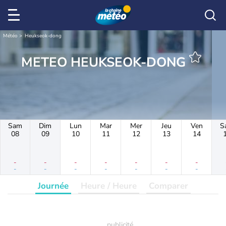
Météo
Heukseok-dong
METEO HEUKSEOK-DONG
Sam
Dim
Lun
Mar
Mer
Jeu
Ven
S
08
09
10
11
12
13
14
-
-
-
-
-
-
-
-
-
-
-
-
-
-
Journée
Heure / Heure
Comparer