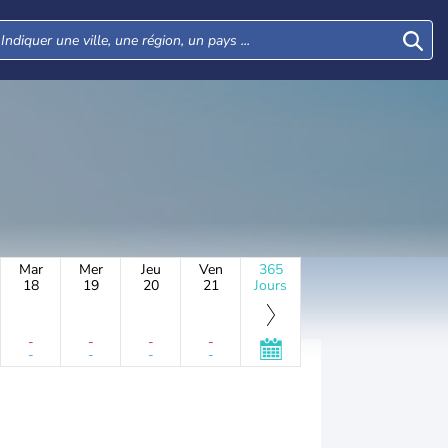
Mar
Mer
Jeu
Ven
365
18
19
20
21
Jours
-
-
-
-
-
-
-
-