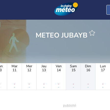
METEO JUBAYB
un
Mar
Mer
Jeu
Ven
Sam
Dim
Lun
0
11
12
13
14
15
16
17
-
-
-
-
-
-
-
-
-
-
-
-
-
-
-
-