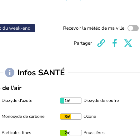
o du week-end
Recevoir la météo de ma ville
Partager
Infos SANTÉ
 de l'air
Dioxyde d'azote
Dioxyde de soufre
1
/6
Monoxyde de carbone
Ozone
3
/6
Particules fines
Poussières
2
/6