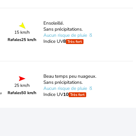
Ensoleillé.
Sans précipitations.
15 km/h
Aucun risque de pluie
Rafales
25 km/h
Indice UV
8
Très fort
Beau temps peu nuageux.
Sans précipitations.
25 km/h
Aucun risque de pluie
Rafales
50 km/h
du
Indice UV
10
Très fort