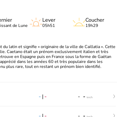
rnier
Lever
Coucher
oissant de Lune
05h51
19h29
 latin et signifie « originaire de la ville de Caillatia ». Cette
lie. Caetano était un prénom exclusivement italien et très
retrouve en Espagne puis en France sous la forme de Gaëtan
 apprécié dans les années 60 et très populaire dans les
nu plus rare, tout en restant un prénom bien identifié.
-
|
-
-
-
km/h
-
|
-
-
-
km/h