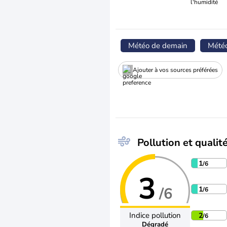
l'humidité
Météo de demain
Mété
Ajouter à vos sources préférées
Pollution et qualité
1
/6
3
/6
1
/6
Indice pollution
2
/6
Dégradé