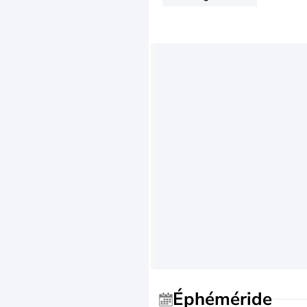
Éphéméride