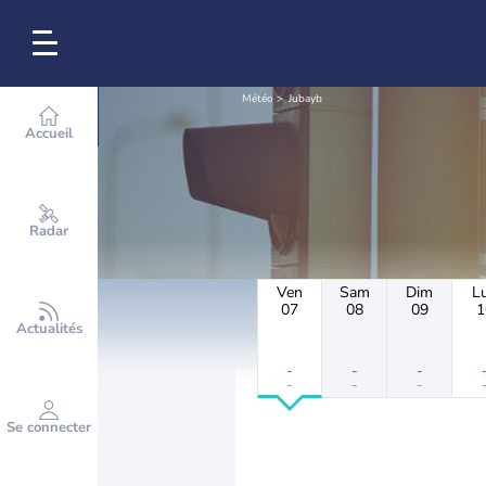
Météo
Jubayb
Accueil
Radar
Ven
Sam
Dim
L
07
08
09
1
Actualités
-
-
-
-
-
-
Se connecter