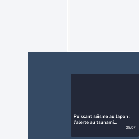
Puissant séisme au Japon :
l’alerte au tsunami
désormais levée
28/07