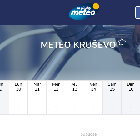
METEO KRUŠEVO
im
Lun
Mar
Mer
Jeu
Ven
Sam
Dim
9
10
11
12
13
14
15
16
-
-
-
-
-
-
-
-
-
-
-
-
-
-
-
-