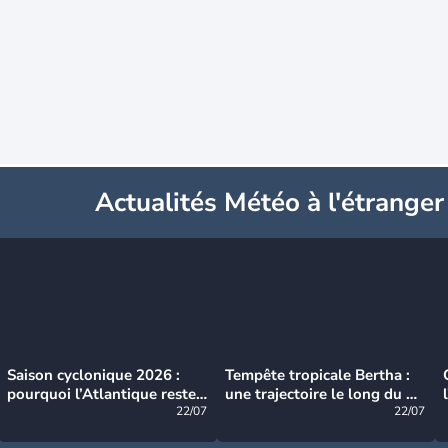
Actualités Météo à l'étranger
Saison cyclonique 2026 :
Tempête tropicale Bertha :
pourquoi l’Atlantique reste
une trajectoire le long du du
très calme à ce stade ?
22/07
littoral américain
22/07