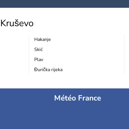
Kruševo
Hakanje
Skić
Plav
Đurička rijeka
Météo France