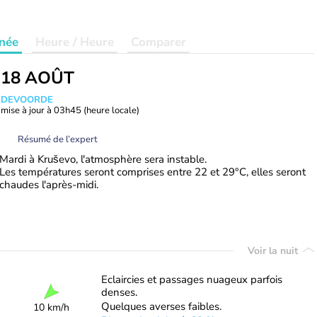
née
Heure / Heure
Comparer
 18 AOÛT
ANDEVOORDE
mise à jour à
03h45
(heure locale)
Résumé de l’expert
Mardi à Kruševo, l'atmosphère sera instable.
Les températures seront comprises entre 22 et 29°C, elles seront
chaudes l'après-midi.
Voir la nuit
Eclaircies et passages nuageux parfois
denses.
Quelques averses faibles.
10 km/h