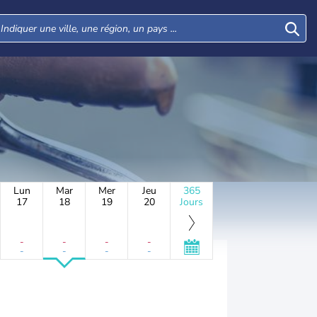
Lun
Mar
Mer
Jeu
365
17
18
19
20
Jours
-
-
-
-
-
-
-
-