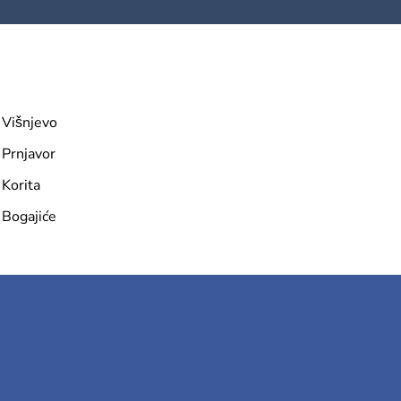
Višnjevo
Prnjavor
Korita
Bogajiće