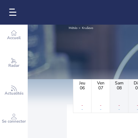
Météo
Kruševo
Accueil
Radar
Jeu
Ven
Sam
D
06
07
08
0
Actualités
-
-
-
-
-
-
Se connecter