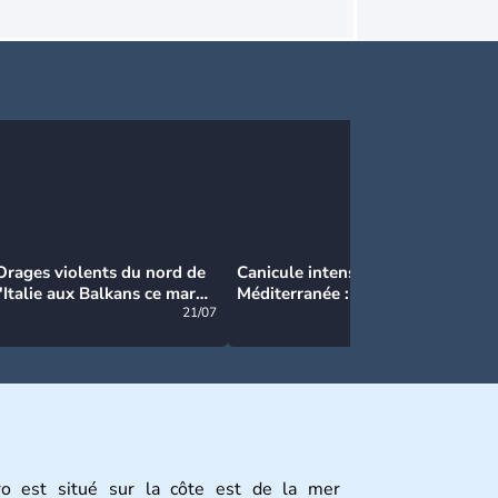
Orages violents du nord de
Canicule intense en
Ca
l'Italie aux Balkans ce mardi
Méditerranée : près de 50°C
Ma
: grosse grêle, violentes
21/07
et des incendies hors de
21/07
rafales et pluies intenses
contrôle en Espagne
o est situé sur la côte est de la mer