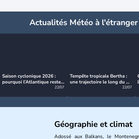
Actualités Météo à l'étranger
Saison cyclonique 2026 :
Tempête tropicale Bertha :
pourquoi l’Atlantique reste
une trajectoire le long du du
très calme à ce stade ?
22/07
littoral américain
22/07
Géographie et climat
Adossé aux Balkans, le Montenegr