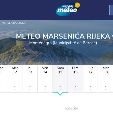
MARSENIĆA RIJEKA
METEO MARSENIĆA RIJEKA
Monténégro (Municipalité de Berane)
ar
Mer
Jeu
Ven
Sam
Dim
Lun
Mar
1
12
13
14
15
16
17
18
-
-
-
-
-
-
-
-
-
-
-
-
-
-
-
-