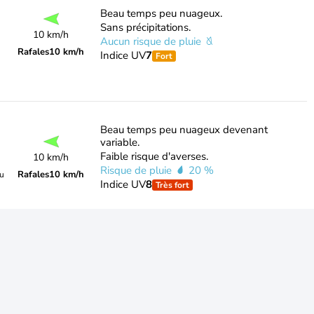
Beau temps peu nuageux.
Sans précipitations.
10 km/h
Aucun risque de pluie
Rafales
10 km/h
Indice UV
7
Fort
Beau temps peu nuageux devenant
variable.
Faible risque d'averses.
10 km/h
Risque de pluie
20 %
Rafales
10 km/h
du
Indice UV
8
Très fort