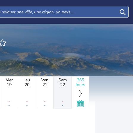
Mer
Jeu
Ven
Sam
365
19
20
21
22
Jours
-
-
-
-
-
-
-
-