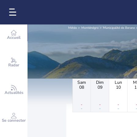
Météo
Monténégro
Municipalité de Berane
Accueil
Radar
Sam
Dim
Lun
M
08
09
10
1
Actualités
-
-
-
-
-
-
Se connecter