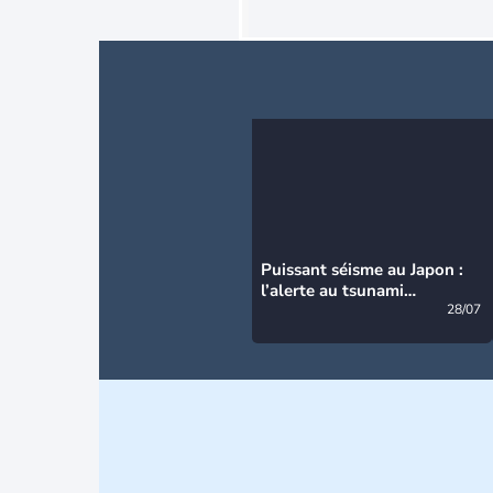
Puissant séisme au Japon :
l’alerte au tsunami
désormais levée
28/07