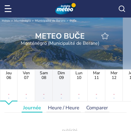
Météo
Monténégro
Municipalité de Berane
Buče
METEO BUČE
Monténégro (Municipalité de Berane)
Jeu
Ven
Sam
Dim
Lun
Mar
Mer
J
06
07
08
09
10
11
12
-
-
-
-
-
-
-
-
-
-
-
-
-
-
Journée
Heure / Heure
Comparer