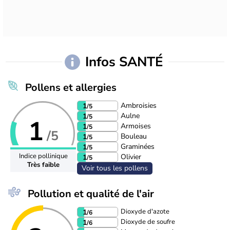
Infos SANTÉ
Pollens et allergies
Ambroisies
1
/5
Aulne
1
/5
1
Armoises
1
/5
/5
Bouleau
1
/5
Graminées
1
/5
Indice pollinique
Olivier
1
/5
Très faible
Voir tous les pollens
Pollution et qualité de l'air
Dioxyde d'azote
1
/6
Dioxyde de soufre
1
/6