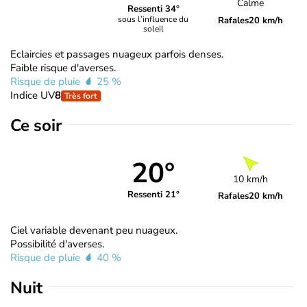
Calme
Ressenti 34°
sous l’influence du
Rafales
20 km/h
soleil
Eclaircies et passages nuageux parfois denses.
Faible risque d'averses.
Risque de pluie
25 %
Indice UV
8
Très fort
Ce soir
20°
10 km/h
Ressenti 21°
Rafales
20 km/h
Ciel variable devenant peu nuageux.
Possibilité d'averses.
Risque de pluie
40 %
Nuit