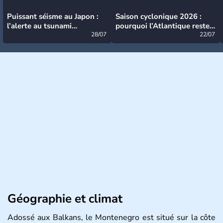
Puissant séisme au Japon :
Saison cyclonique 2026 :
l’alerte au tsunami
pourquoi l’Atlantique reste
désormais levée
28/07
très calme à ce stade ?
22/07
Géographie et climat
Adossé aux Balkans, le Montenegro est situé sur la côte