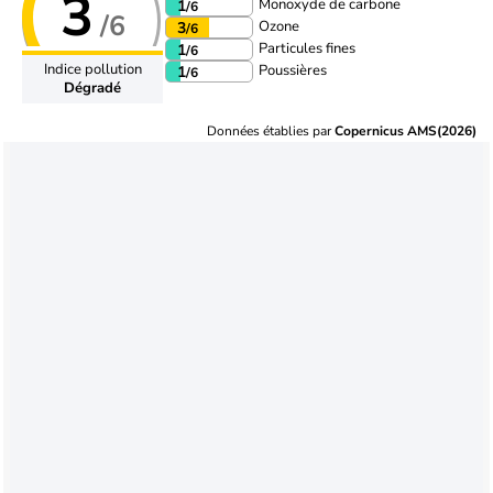
3
Monoxyde de carbone
1
/6
/6
Ozone
3
/6
Particules fines
1
/6
Indice pollution
Poussières
1
/6
Dégradé
Données établies par
Copernicus AMS(2026)